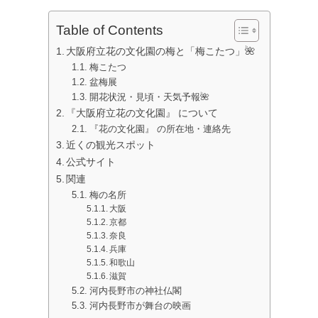
Table of Contents
大阪府立花の文化園の梅と「梅こたつ」🌺
梅こたつ
盆梅展
開花状況・見頃・天気予報🌺
『大阪府立花の文化園』 について
『花の文化園』 の所在地・連絡先
近くの観光スポット
公式サイト
関連
梅の名所
大阪
京都
奈良
兵庫
和歌山
滋賀
河内長野市の神社仏閣
河内長野市が舞台の映画