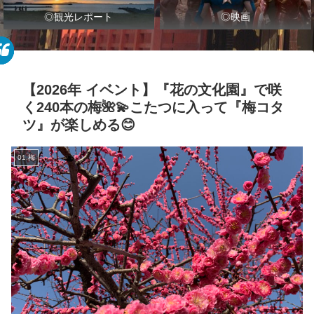
◎観光レポート
◎映画
【2026年 イベント】『花の文化園』で咲
く240本の梅🌺💫こたつに入って『梅コタ
ツ』が楽しめる😊
01.梅