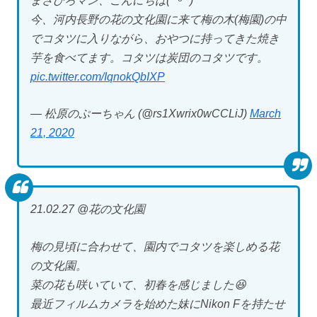
まさひろマン、こんにちは(*ˊᵕˋ*)
今、河内長野の花の文化園に来て梅の木(梅園)の中
でコタツに入りながら、おやつに持ってきた焼き
芋を食べてます。コタツは炭団のコタツです。
pic.twitter.com/IqnokQbIXP
— 松原のぷーちゃん (@rs1Xwrix0wCCLiJ)
March
21, 2020
21.02.27 @花の文化園
梅の見頃に合わせて、園内でコタツを楽しめる花
の文化園。
菜の花も咲いていて、初春を感じました😆
最近フィルムカメラを始めた妹にNikon Fを持たせ