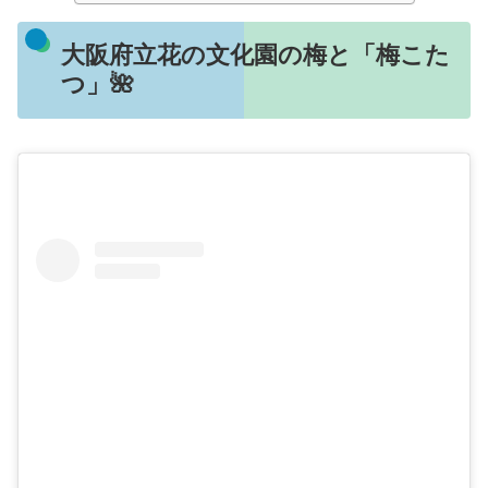
大阪府立花の文化園の梅と「梅こた
つ」🌺