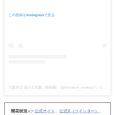
この投稿をInstagramで見る
大阪府立 花の文化園（植物園）(@hanabun_osaka)がシェアした投稿
開花状況
👉
公式サイト
、
公式X（ツイッター）
、