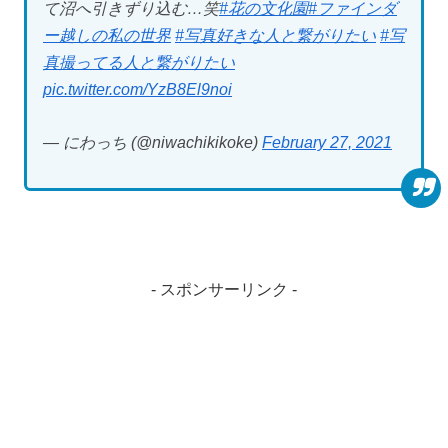
て沼へ引きずり込む…笑
#花の文化園
#ファインダ
ー越しの私の世界
#写真好きな人と繋がりたい
#写
真撮ってる人と繋がりたい
pic.twitter.com/YzB8El9noi
— にわっち (@niwachikikoke)
February 27, 2021
- スポンサーリンク -