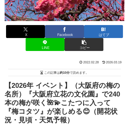
X
Facebook
はてブ
LINE
コピー
2022.02.28
2026.03.19
この記事は
約10分
で読めます。
【2026年 イベント】（大阪府の梅の
名所）『大阪府立花の文化園』で240
本の梅が咲く🌺💫こたつに入って
『梅コタツ』が楽しめる😊（開花状
況・見頃・天気予報）