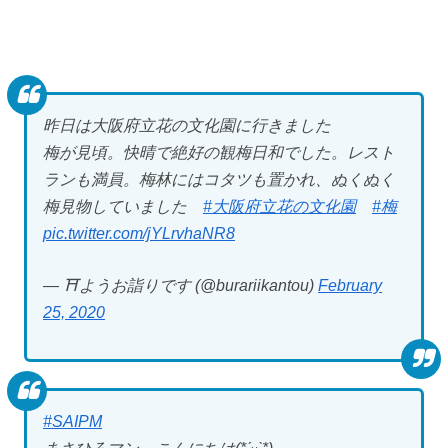
昨日は大阪府立花の文化園に行きました
梅が見頃。快晴で絶好の観梅日和でした。レスト
ランも満員。梅林にはコタツも置かれ、ぬくぬく
梅見物していました
#大阪府立花の文化園
#梅
pic.twitter.com/jYLrvhaNR8
— ⛩️ようお詣りです (@burariikantou)
February
25, 2020
#SAIPM