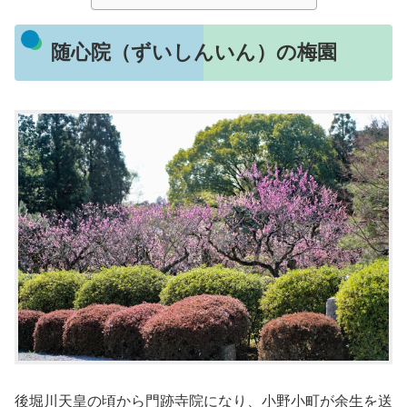
随心院（ずいしんいん）の梅園
後堀川天皇の頃から門跡寺院になり、小野小町が余生を送