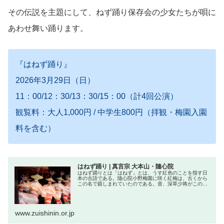
その伝説を主題にして、ねず踊り保存会の少女たちが唄に
あわせ舞い踊ります。
『はねず踊り』
2026年3月29日（日）
11：00/12：30/13：30/15：00（計4回公演）
観覧料：大人1,000円 / 中学生800円（拝観・梅園入園
料を含む）
はねず踊り | 真言宗 大本山・隨心院
はねず踊りとは「はねず」とは、うす紅色のことを指す日
本の古語である。隨心院小野梅園に咲く紅梅は、古くから
この名で親しまれていたのである。昔、深草少将がこの地
に住まっていた小野小町を慕うあまりに百夜通いの悲願を
こめて通い続けた。しかし、九十九...
www.zuishinin.or.jp