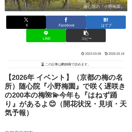
随心院の『小野梅園』
X
Facebook
はてブ
LINE
コピー
2023.03.09
2026.03.19
この記事は
約10分
で読めます。
【2026年 イベント】（京都の梅の名
所）随心院『小野梅園』で咲く遅咲き
の200本の梅🌺💫今年も『はねず踊
り』があるよ😊（開花状況・見頃・天
気予報）