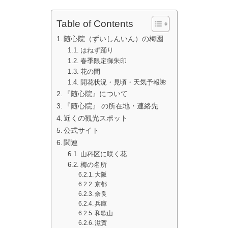
Table of Contents
随心院（ずいしんいん）の梅園
はねず踊り
春季限定御朱印
花の間
開花状況・見頃・天気予報🌺
『随心院』について
『随心院』 の所在地・連絡先
近くの観光スポット
公式サイト
関連
山科区に咲く花
梅の名所
大阪
京都
奈良
兵庫
和歌山
滋賀