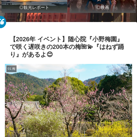
◎観光レポート
◎映画
【2026年 イベント】随心院『小野梅園』
で咲く遅咲きの200本の梅🌺💫『はねず踊
り』があるよ😊
01.梅