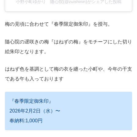
小野小町ゆかり 随心院(@zuishinin)がシェアした投稿
梅の見頃に合わせて『春季限定御朱印』を授与。
隨心院の遅咲きの梅『はねずの梅』をモチーフにした切り
絵朱印となります。
はねず色を基調として梅の衣を纏った小町や、今年の干支
である午
も入っております
『春季限定御朱印』
2026年2月2日（水）〜
奉納料:1,000円