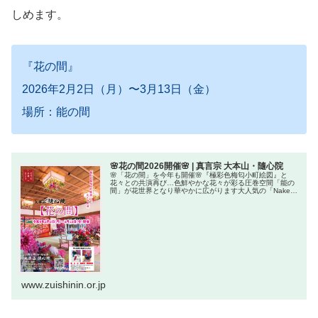
しめます。
『花の間』
2026年2月2日（月）〜3月13日（金）
場所：能の間
🌸花の間2026開催🌸 | 真言宗 大本山・隨心院
🌸「花の間」を今年も開催🌸『極彩色梅匂小町絵図』と
花々との共演再び…色鮮やかな花々が彩る圧巻空間「能の
間」が花世界となり華やかに広がります大人気の「Naked
花みくじ」も行います！（金土日祝のみ数量限定）NAKED
花みくじとは和紙で作られ...
www.zuishinin.or.jp