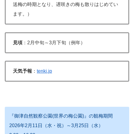
送梅の時期となり、遅咲きの梅も散りはじめてい
ます。）
見頃
：2月中旬～3月下旬（例年）
天気予報
：
tenki.jp
『御津自然観察公園(世界の梅公園)』の観梅期間
2026年2月11日（水・祝）～3月25日（水）