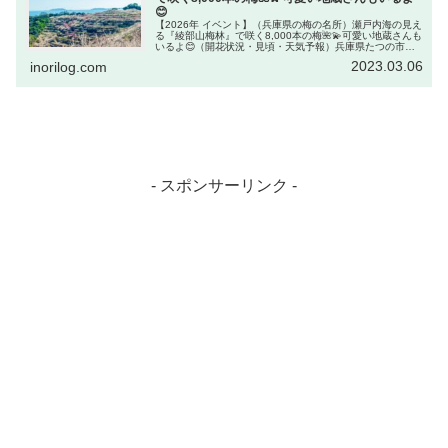
😊
【2026年 イベント】（兵庫県の梅の名所）瀬戸内海の見え
る『綾部山梅林』で咲く8,000本の梅🌺💫可愛い地蔵さんも
いるよ😊（開花状況・見頃・天気予報）兵庫県たつの市
『綾部山梅林』は、広大な丘の斜面に広がる梅の名所。海
2023.03.06
inorilog.com
が見える梅林としては日...
- スポンサーリンク -