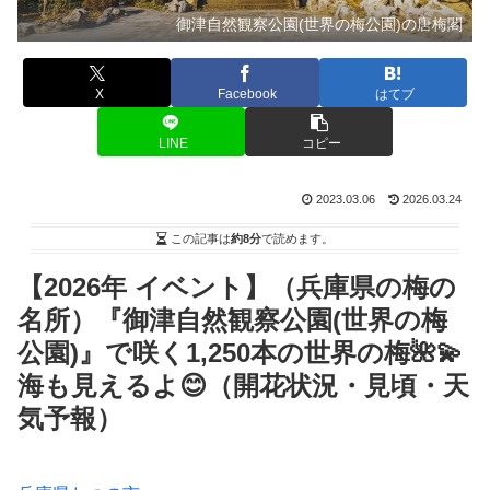
御津自然観察公園(世界の梅公園)の唐梅閣
X
Facebook
はてブ
LINE
コピー
2023.03.06
2026.03.24
この記事は
約8分
で読めます。
【2026年 イベント】（兵庫県の梅の
名所）『御津自然観察公園(世界の梅
公園)』で咲く1,250本の世界の梅🌺💫
海も見えるよ😊（開花状況・見頃・天
気予報）