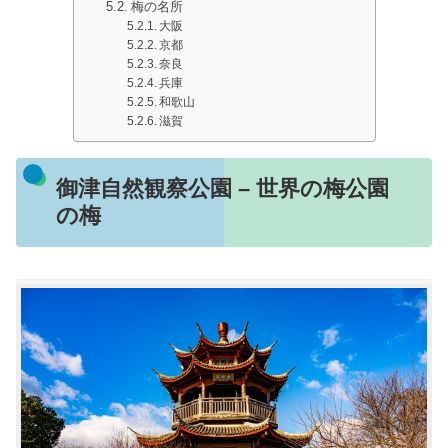
梅の名所
大阪
京都
奈良
兵庫
和歌山
滋賀
御津自然観察公園 – 世界の梅公園
の梅