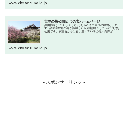
ンクからお探しください。 たつ...
www.city.tatsuno.lg.jp
世界の梅公園|たつの市ホームページ
異国情緒(いこくじょうちょ)あふれる中国風の建物と、約
315品種の世界の梅が調和した風光明媚(ふうこうめいび)な
公園です。展望台からは青い空・青い海の瀬戸内海が一望
できます。
www.city.tatsuno.lg.jp
- スポンサーリンク -