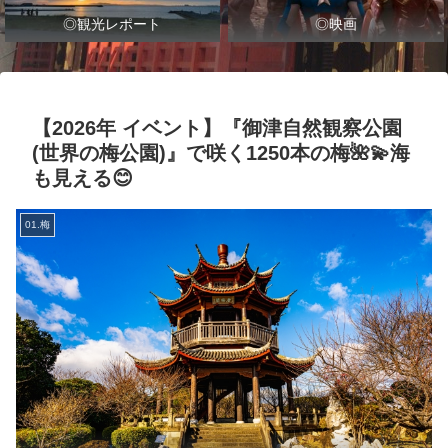
◎観光レポート
◎映画
【2026年 イベント】『御津自然観察公園
(世界の梅公園)』で咲く1250本の梅🌺💫海
も見える😊
01.梅