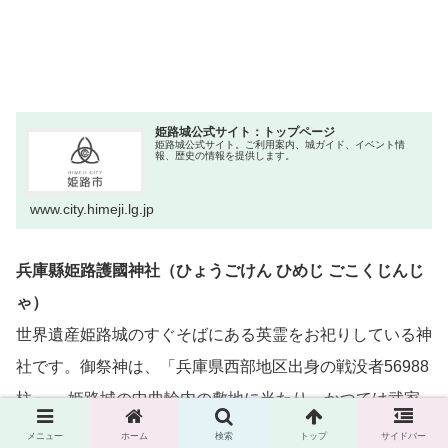
姫路城公式サイト：トップページ
姫路城公式サイト。ご利用案内、城ガイド、イベント情
報、歴史の情報を提供します。
www.city.himeji.lg.jp
兵庫縣姫路護國神社（ひょうごけん ひめじ ごこくじんじ
ゃ）
世界遺産姫路城のすぐそばにある英霊をお祀りしている神
社です。御祭神は、「兵庫県西部地区出身の戦没者56988
柱」 。姫路城の中曲輪内の敷地に当たり、かつては武家
屋敷でした。愛国者の皆さんはぜひ参拝したい神社です。
メニュー
ホーム
検索
トップ
サイドバー