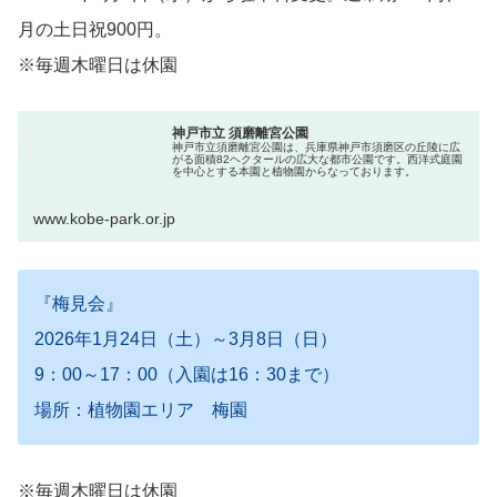
月の土日祝900円。
※毎週木曜日は休園
神戸市立 須磨離宮公園
神戸市立須磨離宮公園は、兵庫県神戸市須磨区の丘陵に広
がる面積82ヘクタールの広大な都市公園です。西洋式庭園
を中心とする本園と植物園からなっております。
www.kobe-park.or.jp
『梅見会』
2026年1月24日（土）～3月8日（日）
9：00～17：00（入園は16：30まで）
場所：植物園エリア 梅園
※毎週木曜日は休園