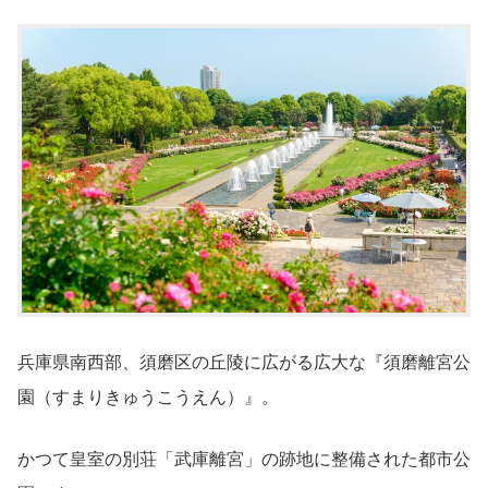
兵庫県南西部、須磨区の丘陵に広がる広大な『須磨離宮公
園（すまりきゅうこうえん）』。
かつて皇室の別荘「武庫離宮」の跡地に整備された都市公