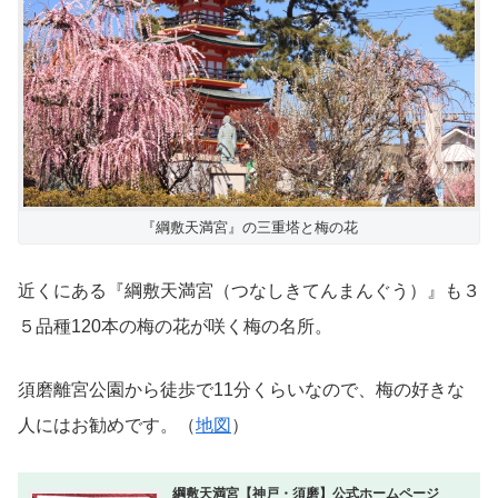
『綱敷天満宮』の三重塔と梅の花
近くにある『綱敷天満宮（つなしきてんまんぐう）』も３
５品種120本の梅の花が咲く梅の名所。
須磨離宮公園から徒歩で11分くらいなので、梅の好きな
人にはお勧めです。（
地図
）
綱敷天満宮【神戸・須磨】公式ホームページ