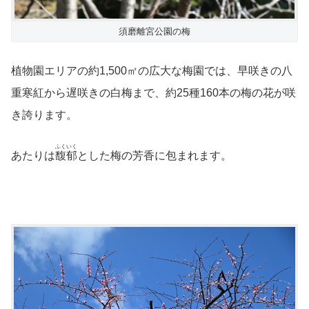
須磨離宮公園の梅
植物園エリアの約1,500㎡の広大な梅園では、早咲きの八
重寒紅から遅咲きの白梅まで、約25種160本の梅の花が咲
き誇ります。
ふくいく
あたりは
馥郁
とした梅の芳香に包まれます。