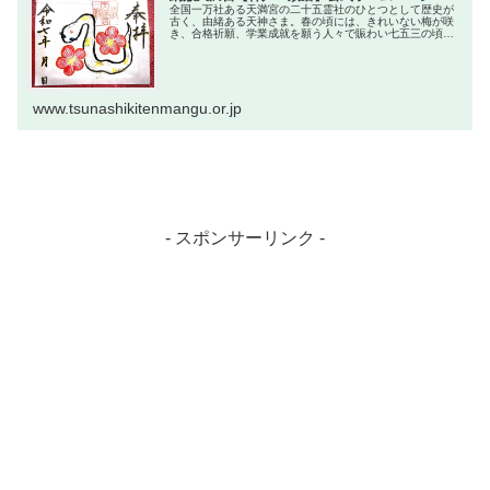
全国一万社ある天満宮の二十五霊社のひとつとして歴史が
古く、由緒ある天神さま。春の頃には、きれいない梅が咲
き、合格祈願、学業成就を願う人々で賑わい七五三の頃に
は、ご家族連れで境内は一段とにぎわいます
www.tsunashikitenmangu.or.jp
- スポンサーリンク -