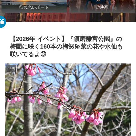
◎観光レポート
◎映画
【2026年 イベント】『須磨離宮公園』の
梅園に咲く160本の梅🌺💫菜の花や水仙も
咲いてるよ😊
01.梅