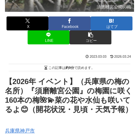
須磨離宮公園の梅
X
Facebook
はてブ
LINE
コピー
2023.03.03
2026.03.24
この記事は
約9分
で読めます。
【2026年 イベント】（兵庫県の梅の
名所）『須磨離宮公園』の梅園に咲く
160本の梅🌺💫菜の花や水仙も咲いて
るよ😊（開花状況・見頃・天気予報）
兵庫県神戸市