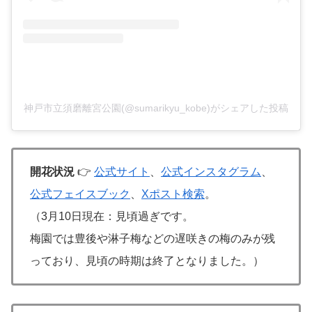
神戸市立須磨離宮公園(@sumarikyu_kobe)がシェアした投稿
開花状況
👉
公式サイト
、
公式インスタグラム
、
公式フェイスブック
、
Xポスト検索
。
（3月10日現在：見頃過ぎです。
梅園では豊後や淋子梅などの遅咲きの梅のみが残
っており、見頃の時期は終了となりました。
）