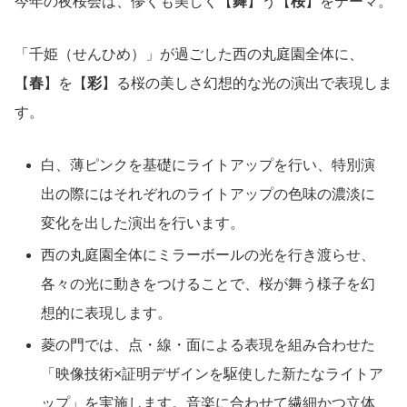
今年の夜桜会は、儚くも美しく【
舞
】う【
桜
】をテーマ。
「千姫（せんひめ）」が過ごした西の丸庭園全体に、
【
春
】を【
彩
】る桜の美しさ幻想的な光の演出で表現しま
す。
白、薄ピンクを基礎にライトアップを行い、特別演
出の際にはそれぞれのライトアップの色味の濃淡に
変化を出した演出を行います。
西の丸庭園全体にミラーボールの光を行き渡らせ、
各々の光に動きをつけることで、桜が舞う様子を幻
想的に表現します。
菱の門では、点・線・面による表現を組み合わせた
「映像技術×証明デザインを駆使した新たなライトア
ップ」を実施します。音楽に合わせて繊細かつ立体