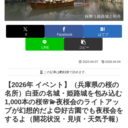
桜舞う姫路城と和舟
X
Facebook
はてブ
LINE
コピー
2023.04.07
2026.04.04
この記事は
約11分
で読めます。
【2026年 イベント】（兵庫県の桜の
名所）白亜の名城・姫路城を包み込む
1,000本の桜🌸💫夜桜会のライトアッ
プが幻想的だよ😊好古園でも夜桜会を
するよ（開花状況・見頃・天気予報）