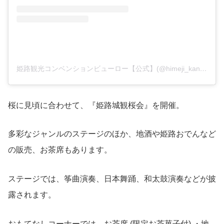
姫路観光コンベンションビューロー【公式】(@himeji_kanko)がシェアした投稿
桜に見頃に合わせて、『姫路城観桜会』を開催。
多彩なジャンルのステージのほか、地酒や姫路おでんなど
の販売、お茶席もあります。
ステージでは、筝曲演奏、日本舞踊、和太鼓演奏などが披
露されます。
おもてなしコーナーでは、お茶席 (限定お茶菓子付) ・地