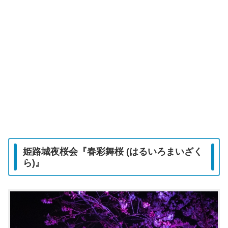
姫路城夜桜会『春彩舞桜 (はるいろまいざく
ら)』