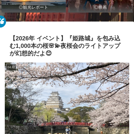
◎観光レポート
◎映画
【2026年 イベント】『姫路城』を包み込
む1,000本の桜🌸💫夜桜会のライトアップ
が幻想的だよ😊
04.桜