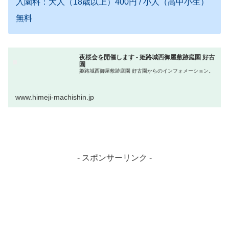
入園料：大人（18歳以上）400円 / 小人（高中小生）
無料
夜桜会を開催します - 姫路城西御屋敷跡庭園 好古
園
姫路城西御屋敷跡庭園 好古園からのインフォメーション。
www.himeji-machishin.jp
- スポンサーリンク -