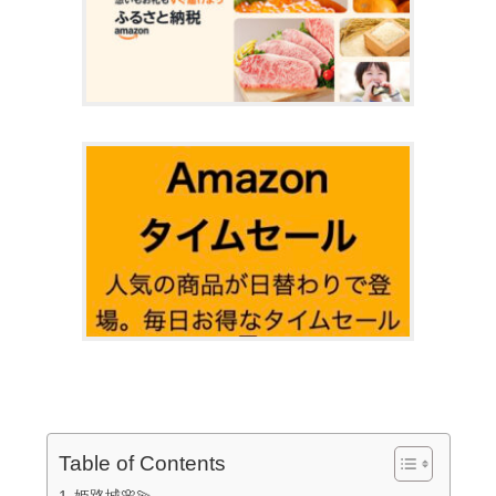
Table of Contents
姫路城🌸💫