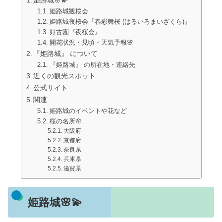
姫路城観桜会
姫路城夜桜会『春彩舞桜 (はるいろまいざくら)』
好古園『夜桜会』
開花状況・見頃・天気予報🌸
『姫路城』 について
『姫路城』 の所在地・連絡先
近くの観光スポット
公式サイト
関連
姫路城のイベントや花など
桜の名所🌸
大阪府
京都府
奈良県
兵庫県
滋賀県
姫路城🌸💫