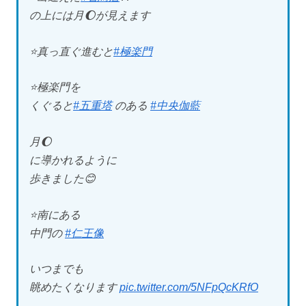
の上には月🌔が見えます
⭐️真っ直ぐ進むと
#極楽門
⭐️極楽門を
くぐると
#五重塔
のある
#中央伽藍
月🌔
に導かれるように
歩きました😊
⭐️南にある
中門の
#仁王像
いつまでも
眺めたくなります
pic.twitter.com/5NFpQcKRfO