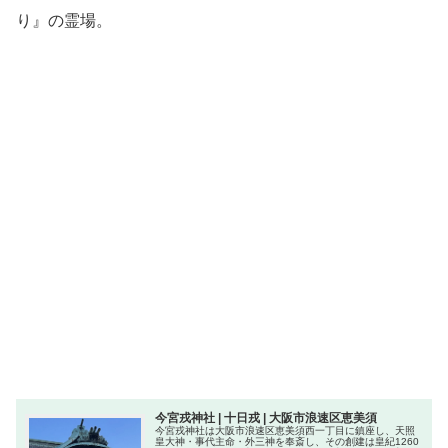
り』の霊場。
今宮戎神社 | 十日戎 | 大阪市浪速区恵美須
今宮戎神社は大阪市浪速区恵美須西一丁目に鎮座し、天照
皇大神・事代主命・外三神を奉斎し、その創建は皇紀1260