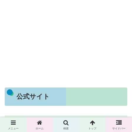
公式サイト
和宗総本山 四天王寺 - 日本仏法最初の官寺
聖徳太子が建立した、日本仏法最初の官寺。宗派のこだわ
らない和宗総本山です。
メニュー
ホーム
検索
トップ
サイドバー