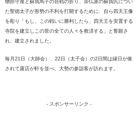
物部守屋と蘇我馬子の合戦の折り、崇仏派の蘇我氏につい
た聖徳太子が形勢の不利を打開するために、自ら四天王像
を彫り「もし、この戦いに勝利したら、四天王を安置する
寺院を建立しこの世の全ての人々を救済する」と誓願さ
れ、建立されました。
毎月21日（大師会）、22日（太子会）の2日間は縁日が催
されて露店が軒を並べ、大勢の参詣客が訪れます。
- スポンサーリンク -