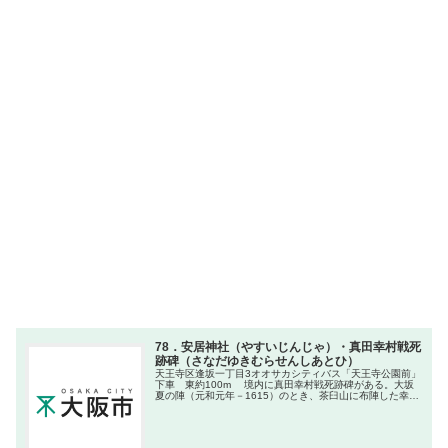
78．安居神社（やすいじんじゃ）・真田幸村戦死
跡碑（さなだゆきむらせんしあとひ）
天王寺区逢坂一丁目3オオサカシティバス「天王寺公園前」
下車 東約100m 境内に真田幸村戦死跡碑がある。大坂
夏の陣（元和元年－1615）のとき、茶臼山に布陣した幸村
は、徳川家康の本陣を急襲、窮地に陥れたが戦い利あらず
ついにここで戦死した....