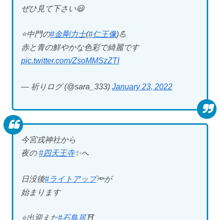
ぜひ見て下さい😃
⭐️中門の
#金剛力士
(
#仁王像
)💪
赤と青の鮮やかな色彩で綺麗です
pic.twitter.com/ZsoMMSzZTI
— 祈りログ (@sara_333)
January 23, 2022
今宮戎神社から
夜の
#四天王寺
✨へ
日没後
#ライトアップ
🔦が
始まります
⭐️出迎えた
#石鳥居
⛩