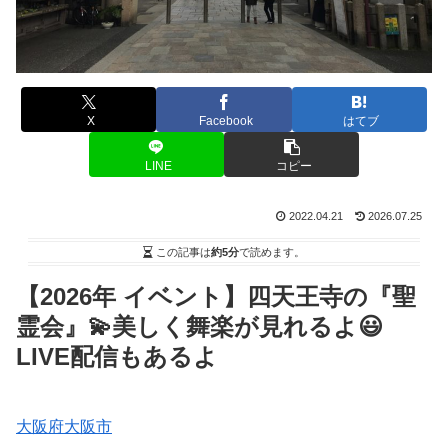
X
Facebook
はてブ
LINE
コピー
2022.04.21
2026.07.25
この記事は
約5分
で読めます。
【2026年 イベント】四天王寺の『聖
霊会』💫美しく舞楽が見れるよ😃
LIVE配信もあるよ
大阪府大阪市