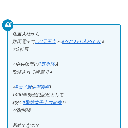
住吉大社から
路面電車で
#四天王寺
へ
#なにわ七幸めぐり
💫
の2社目
⭐️中央伽藍の
#五重塔
🗼
改修されて綺麗です
⭐️
#太子殿
(
#聖霊院
)
1400年御聖忌記念として
秘仏
#聖徳太子十六歳像
🙏
が御開帳
初めてなので