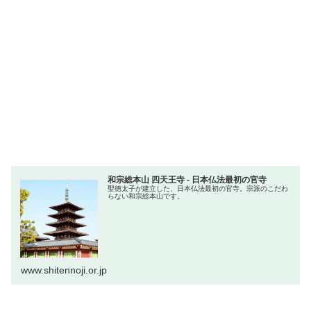
和宗総本山 四天王寺 - 日本仏法最初の官寺
聖徳太子が建立した、日本仏法最初の官寺。宗派のこだわ
らない和宗総本山です。
www.shitennoji.or.jp