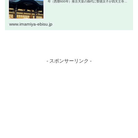
年（西暦600年）推古天皇の御代に聖徳太子が四天王寺を
建立に当り、同地西方の守護神として鎮齋せられ、市場鎮
護の神として尊崇せられたと...
www.imamiya-ebisu.jp
- スポンサーリンク -