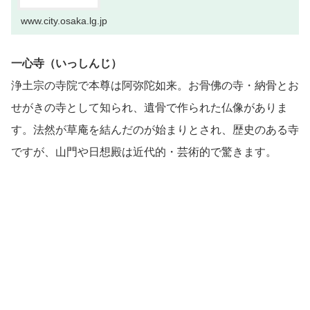
www.city.osaka.lg.jp
一心寺（いっしんじ）
浄土宗の寺院で本尊は阿弥陀如来。お骨佛の寺・納骨とお
せがきの寺として知られ、遺骨で作られた仏像がありま
す。法然が草庵を結んだのが始まりとされ、歴史のある寺
ですが、山門や日想殿は近代的・芸術的で驚きます。