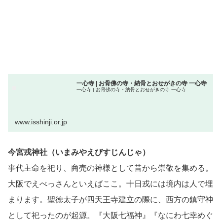
一心寺 | お骨佛の寺・納骨とおせがきの寺 一心寺
一心寺 | お骨佛の寺・納骨とおせがきの寺 一心寺
www.isshinji.or.jp
今宮戎神社（いまみやえびすじんじゃ）
事代主命を祀り、商売の神様として昔から崇敬を集める。
大阪でえべっさんといえばここ。十日戎には境内は人で埋
まります。聖徳太子が四天王寺建立の際に、西方の鎮守神
として祀ったのが起源。『大阪七福神』『なにわ七幸めぐ