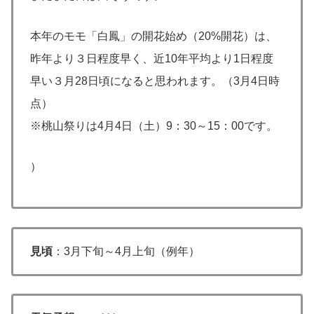
本年のモモ「白鳳」の開花始め（
20%
開花）は、
昨年より３日程度早く、近
10
年平均より
1
日程度
早い３月
28
日頃になると思われます。（3月4日時
点）
※桃山祭りは4月4日（土）9：30～15：00です。
）
見頃
：3月下旬～4月上旬（例年）