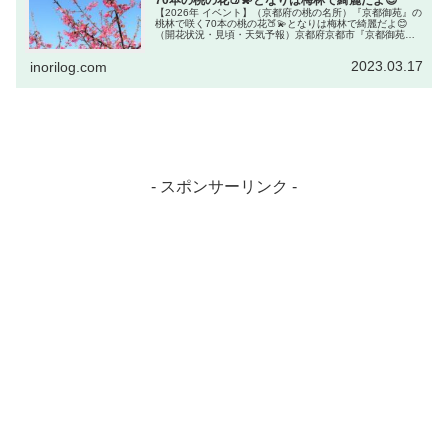
【2026年 イベント】（京都府の桃の名所）『京都御苑』の
桃林で咲く70本の桃の花🍑💫となりは梅林で綺麗だよ😊
（開花状況・見頃・天気予報）京都府京都市『京都御苑』
は、四季折々の草花が彩る広大な公園。「桃林」で70本の
桃の花が咲きます。隣には...
2023.03.17
inorilog.com
- スポンサーリンク -