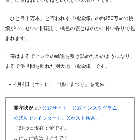
選」に選ばれているほどの美しいスポットです。
「ひと目十万本」と言われる『桃源郷』の約250万㎡の桃
畑がいっせいに開花し、桃色の霞とほのかに甘い香りで包
まれます。
一帯はまるでピンクの絨毯を敷き詰めたかのようになり、
まるで俗世間を離れた別天地「桃源郷」です。
4月4日（土）に、『桃山まつり』を開催
開花状況
👉
公式サイト
、
公式インスタグラム
、
公式X（ツイッター）
、
Xポスト検索
。
（3月5日現在：蕾です。
まだまだ蕾は固そうです。