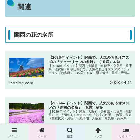
関連
関西の花の名所
【2026年 イベント】関西で、人気のあるオスス
メの『チューリップの名所』（10選）🌷💫
【2026年 イベント】関西（大阪府・京都府・奈良県・兵庫
県・滋賀県・和歌山県）で、人気のあるオススメの『チュ
ーリップの名所』（10選）🌷💫（開花状況・見頃・天気予
報）大阪府・京都府・奈良県・兵庫県・滋賀県・和歌山県
ポカポカと暖かくなり、花...
2023.04.11
inorilog.com
【2026年 イベント】関西で、人気のあるオスス
メの『芝桜の名所』（5選）🌸💫
【2026年 イベント】関西（大阪府・奈良県・兵庫県・滋賀
県）で、人気のあるオススメの『芝桜の名所』（5選）🌸💫
（開花状況・見頃・天気予報）大阪府・奈良県・兵庫県・
滋賀県芝桜（シバザクラ）は、春に桜に似た可愛い花を咲
かせます。芝のように広が...
2024.04.21
inorilog.com
メニュー
ホーム
検索
トップ
サイドバー