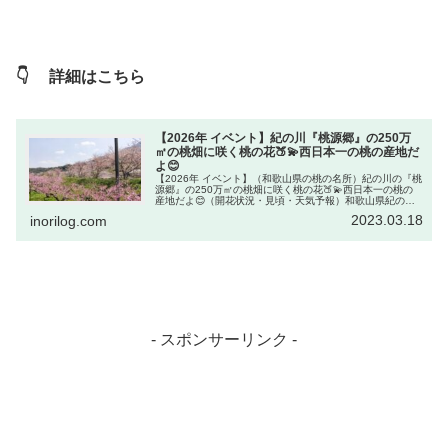
👇 詳細はこちら
【2026年 イベント】紀の川『桃源郷』の250万
㎡の桃畑に咲く桃の花🍑💫西日本一の桃の産地だ
よ😊
【2026年 イベント】（和歌山県の桃の名所）紀の川の『桃
源郷』の250万㎡の桃畑に咲く桃の花🍑💫西日本一の桃の
産地だよ😊（開花状況・見頃・天気予報）和歌山県紀の川
市『あら川の桃』で知られる桃の生産地。一帯はまるでピ
2023.03.18
inorilog.com
ンクの絨毯を敷き詰めたか...
- スポンサーリンク -