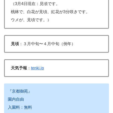
（3月4日現在：見頃です。
桃林で、白花が見頃、紅花が3分咲きです。
ウメが、見頃です。）
見頃
：３月中旬〜４月中旬（例年）
天気予報
：
tenki.jp
『京都御苑』
園内自由
入園料：無料