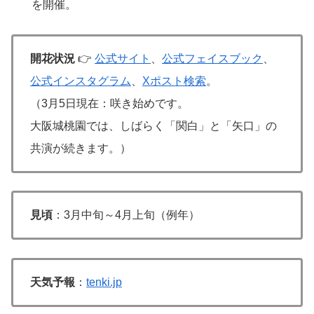
を開催。
開花状況
👉
公式サイト
、
公式フェイスブック
、
公式インスタグラム
、
Xポスト検索
。
（3月5日現在：咲き始めです。
大阪城桃園では、しばらく「関白」と「矢口」の
共演が続きます。）
見頃
：3月中旬～4月上旬（例年）
天気予報
：
tenki.jp