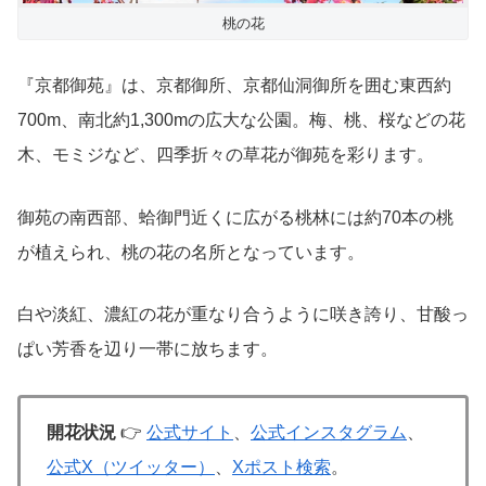
桃の花
『京都御苑』は、京都御所、京都仙洞御所を囲む東西約
700m、南北約1,300mの広大な公園。梅、桃、桜などの花
木、モミジなど、四季折々の草花が御苑を彩ります。
御苑の南西部、蛤御門近くに広がる桃林には約70本の桃
が植えられ、桃の花の名所となっています。
白や淡紅、濃紅の花が重なり合うように咲き誇り、甘酸っ
ぱい芳香を辺り一帯に放ちます。
開花状況
👉
公式サイト
、
公式インスタグラム
、
公式X（ツイッター）
、
Xポスト検索
。