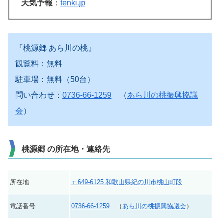
天気予報
：
tenki.jp
『桃源郷 あら川の桃』
観覧料：無料
駐車場：無料（50台）
問い合わせ：
0736-66-1259
（
あら川の桃振興協議
会
）
桃源郷 の所在地・連絡先
所在地
〒649-6125 和歌山県紀の川市桃山町段
電話番号
0736-66-1259
（
あら川の桃振興協議会
）