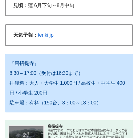
見頃
：蓮 6月下旬～8月中旬
天気予報
：
tenki.jp
『唐招提寺』
8:30～17:00（受付は16:30まで）
拝観料：大人・大学生 1,000円 / 高校生・中学生 400
円 / 小学生 200円
駐車場：有料（150台、8：00～18：00）
唐招提寺
南都六宗の一つである律宗の総本山唐招提寺は、多くの苦
難の末、来日をはたされた鑑真大和上により、天平宝字３
年（759）に戒律を学ぶ人たちのための修行の道場を開か