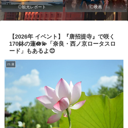
◎観光レポート
◎映画
【2026年 イベント】『唐招提寺』で咲く
170鉢の蓮🪷💫「奈良・西ノ京ロータスロ
ード」もあるよ😊
21.蓮