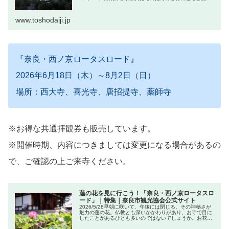
れました。奈良時代建立の金堂、講堂が天平の息吹を伝え
る、貴重な伽藍となっています。
www.toshodaiji.jp
『奈良・西ノ京ロータスロード』
2026年6月18日（木）～8月2日（日）
場所：西大寺、喜光寺、唐招提寺、薬師寺
※お得な共通拝観券も販売しています。
※開催時期、内容につきましては変更になる場合があるの
で、ご確認の上ご来寺ください。
蓮の花を見に行こう！「奈良・西ノ京ロータスロ
ード」｜特集｜奈良市観光協会公式サイト
2026/5/28早朝に咲いて、午後には閉じる、その神秘さが
魅力の蓮の花。仏教とも深いかかわりがあり、お寺で目に
したことがあるひとも多いのではないでしょうか。お花が
見頃を迎える初夏から夏にかけては、奈良市内にある蓮で