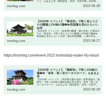
ード」もあるよ😊（開花状況・見頃・天気予報）奈良県奈
良市平城宮跡の西にある『西大寺』で蓮を楽しめます。東
2022.06.28
inorilog.com
塔跡が蓮の花でいっぱいに...
【2026年 イベント】『喜光寺』で咲く色とりど
りの睡蓮と250鉢の蓮🪷💫双頭蓮を見れたらいい
ね😊
【2026年 イベント】（奈良県の睡蓮・蓮の名所）行基ゆか
りの『喜光寺』で咲く色とりどりの睡蓮と250鉢の蓮🪷💫
双頭蓮を見れたらいいね😊「秘仏特別開帳」と蓮の寺を巡
る「奈良・西ノ京ロータスロード」もあるよ（開花状況・
2022.06.27
inorilog.com
見頃・天気予報）奈良県奈...
https://inorilog.com/event-2022-toshodaiji-water-lily-lotus/
【2026年 イベント】『薬師寺』で咲く250鉢の
蓮🪷💫「奈良・西ノ京ロータスロード」もあるよ
😊
【2026年 イベント】（奈良県の蓮の名所）世界遺産の『薬
師寺』で咲く250鉢の蓮🪷💫蓮の寺を巡る「奈良・西ノ京
ロータスロード」もあるよ😊（開花状況・見頃・天気予
報）奈良県奈良市世界遺産の『薬師寺』は東塔と西塔の二
2022.06.28
inorilog.com
つの塔が美しいと評判の寺。...