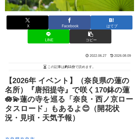
X
Facebook
はてブ
LINE
コピー
2022.06.27
2026.08.09
この記事は
約11分
で読めます。
【2026年 イベント】（奈良県の蓮の
名所）『唐招提寺』で咲く170鉢の蓮
🪷💫蓮の寺を巡る「奈良・西ノ京ロー
タスロード」もあるよ😊（開花状
況・見頃・天気予報）