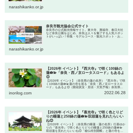
有名な4つのお寺を巡る「...
narashikanko.or.jp
奈良市観光協会公式サイト
奈良市の公式観光情報サイト。東大寺、興福寺、春日大社
など奈良公園をはじめ、奈良は人々を魅了する人気スポッ
トがいっぱい！特集・モデルコース・観光スポット・お土
産・グルメ・行事・イベント・体験・宿泊・交通アクセス
など、旅行に役立つおすすめ情報・...
narashikanko.or.jp
【2026年 イベント】『西大寺』で咲く100鉢の
蓮🪷💫「奈良・西ノ京ロータスロード」もあるよ
😊
【2026年 イベント】（奈良県の蓮の名所）『西大寺』で咲
く100鉢の蓮🪷💫蓮の寺を巡る「奈良・西ノ京ロータスロ
ード」もあるよ😊（開花状況・見頃・天気予報）奈良県奈
良市平城宮跡の西にある『西大寺』で蓮を楽しめます。東
2022.06.28
inorilog.com
塔跡が蓮の花でいっぱいに...
【2026年 イベント】『喜光寺』で咲く色とりど
りの睡蓮と250鉢の蓮🪷💫双頭蓮を見れたらいい
ね😊
【2026年 イベント】（奈良県の睡蓮・蓮の名所）行基ゆか
りの『喜光寺』で咲く色とりどりの睡蓮と250鉢の蓮🪷💫
双頭蓮を見れたらいいね😊「秘仏特別開帳」と蓮の寺を巡