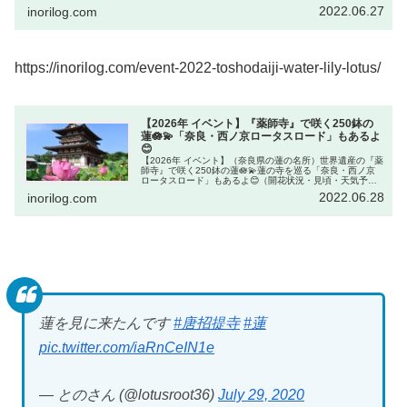
る「奈良・西ノ京ロータスロード」もあるよ（開花状況・
2022.06.27
inorilog.com
見頃・天気予報）奈良県奈...
https://inorilog.com/event-2022-toshodaiji-water-lily-lotus/
【2026年 イベント】『薬師寺』で咲く250鉢の
蓮🪷💫「奈良・西ノ京ロータスロード」もあるよ
😊
【2026年 イベント】（奈良県の蓮の名所）世界遺産の『薬
師寺』で咲く250鉢の蓮🪷💫蓮の寺を巡る「奈良・西ノ京
ロータスロード」もあるよ😊（開花状況・見頃・天気予
報）奈良県奈良市世界遺産の『薬師寺』は東塔と西塔の二
2022.06.28
inorilog.com
つの塔が美しいと評判の寺。...
蓮を見に来たんです
#唐招提寺
#蓮
pic.twitter.com/iaRnCeIN1e
— とのさん (@lotusroot36)
July 29, 2020