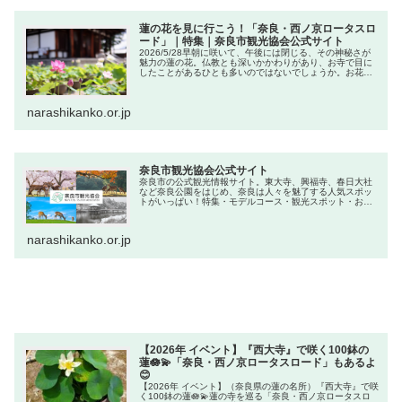
蓮の花を見に行こう！「奈良・西ノ京ロータスロ
ード」｜特集｜奈良市観光協会公式サイト
2026/5/28早朝に咲いて、午後には閉じる、その神秘さが
魅力の蓮の花。仏教とも深いかかわりがあり、お寺で目に
したことがあるひとも多いのではないでしょうか。お花が
見頃を迎える初夏から夏にかけては、奈良市内にある蓮で
有名な4つのお寺を巡る「...
narashikanko.or.jp
奈良市観光協会公式サイト
奈良市の公式観光情報サイト。東大寺、興福寺、春日大社
など奈良公園をはじめ、奈良は人々を魅了する人気スポッ
トがいっぱい！特集・モデルコース・観光スポット・お土
産・グルメ・行事・イベント・体験・宿泊・交通アクセス
など、旅行に役立つおすすめ情報・...
narashikanko.or.jp
【2026年 イベント】『西大寺』で咲く100鉢の
蓮🪷💫「奈良・西ノ京ロータスロード」もあるよ
😊
【2026年 イベント】（奈良県の蓮の名所）『西大寺』で咲
く100鉢の蓮🪷💫蓮の寺を巡る「奈良・西ノ京ロータスロ