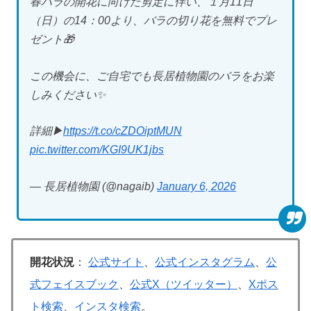
春バラの開花に向けた剪定に伴い、１月11日
（日）の14：00より、バラの切り花を無料でプレ
ゼント🎁
この機会に、ご自宅でも長居植物園のバラをお楽
しみください✨
詳細▶
https://t.co/cZDOiptMUN
pic.twitter.com/KGI9UK1jbs
— 長居植物園 (@nagaib)
January 6, 2026
開花状況
：
公式サイト
、
公式インスタグラム
、
公
式フェイスブック
、
公式X（ツイッター）
、
Xポス
ト検索
、
インスタ検索
。