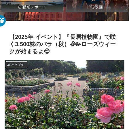
◎観光レポート
◎映画
【2025年 イベント】『長居植物園』で咲
く3,500株のバラ（秋）🥀💫ローズウィー
クが始まるよ😊
26.バラ（秋）