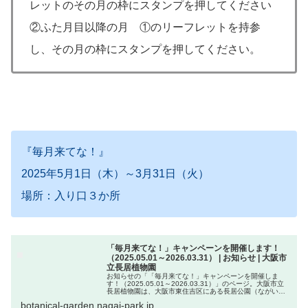
レットのその月の枠にスタンプを押してください
②ふた月目以降の月 ①のリーフレットを持参
し、その月の枠にスタンプを押してください。
『毎月来てな！』
2025年5月1日（木）～3月31日（火）
場所：入り口３か所
「毎月来てな！」キャンペーンを開催します！
（2025.05.01～2026.03.31） | お知らせ | 大阪市
立長居植物園
お知らせの「「毎月来てな！」キャンペーンを開催しま
す！（2025.05.01～2026.03.31）」のページ。大阪市立
長居植物園は、大阪市東住吉区にある長居公園（ながいこ
うえん）内にある大阪市立の植物園です。長居公園の東南
botanical-garden.nagai-park.jp
の一角にあるお...