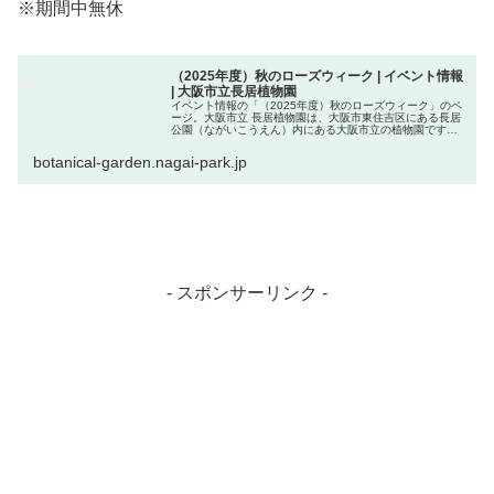
※期間中無休
（2025年度）秋のローズウィーク | イベント情報
| 大阪市立長居植物園
イベント情報の「（2025年度）秋のローズウィーク」のペ
ージ。大阪市立 長居植物園は、大阪市東住吉区にある長居
公園（ながいこうえん）内にある大阪市立の植物園です。
長居公園の東南の一角にあるおよそ24.2haを占める植物園
で、1万年～200万...
botanical-garden.nagai-park.jp
- スポンサーリンク -