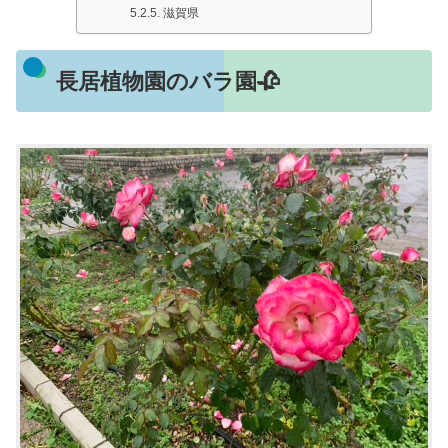
滋賀県
長居植物園のバラ園🥀