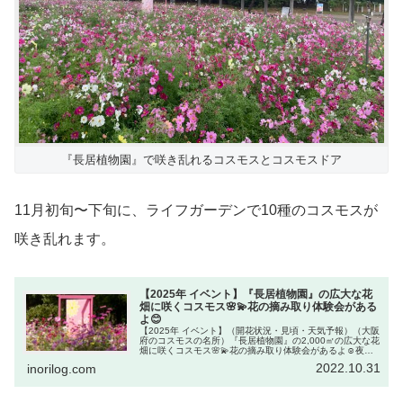
『長居植物園』で咲き乱れるコスモスとコスモスドア
11月初旬〜下旬に、ライフガーデンで10種のコスモスが
咲き乱れます。
【2025年 イベント】『長居植物園』の広大な花
畑に咲くコスモス🌸💫花の摘み取り体験会がある
よ😊
【2025年 イベント】（開花状況・見頃・天気予報）（大阪
府のコスモスの名所）『長居植物園』の2,000㎡の広大な花
畑に咲くコスモス🌸💫花の摘み取り体験会があるよ☺️夜に
はチームラボの常設展があるよ大阪府大阪市都会のオアシ
2022.10.31
inorilog.com
ス『長居植物園』の...