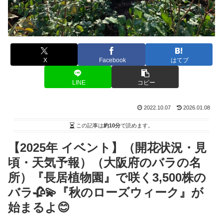
X
Facebook
はてブ
LINE
コピー
2022.10.07
2026.01.08
この記事は
約10分
で読めます。
【2025年 イベント】（開花状況・見
頃・天気予報）（大阪府のバラの名
所）『長居植物園』で咲く3,500株の
バラ🥀💫『秋のローズウィーク』が
始まるよ😊