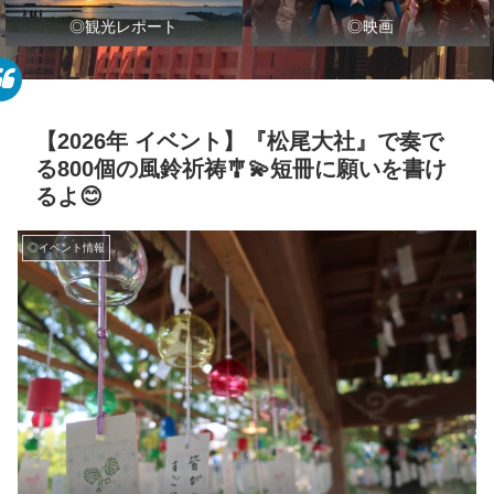
◎観光レポート
◎映画
【2026年 イベント】『松尾大社』で奏で
る800個の風鈴祈祷🎐💫短冊に願いを書け
るよ😊
◎イベント情報