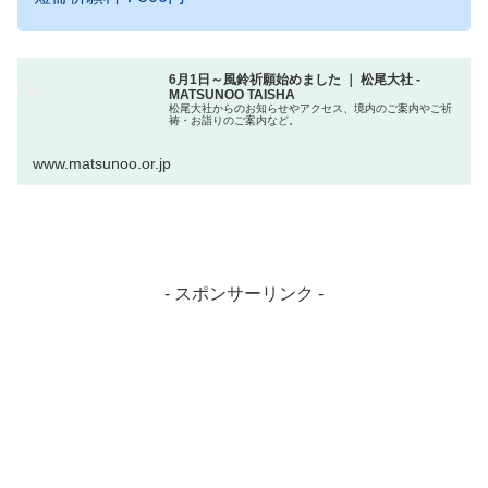
6月1日～風鈴祈願始めました ｜ 松尾大社 -
MATSUNOO TAISHA
松尾大社からのお知らせやアクセス、境内のご案内やご祈
祷・お詣りのご案内など。
www.matsunoo.or.jp
- スポンサーリンク -