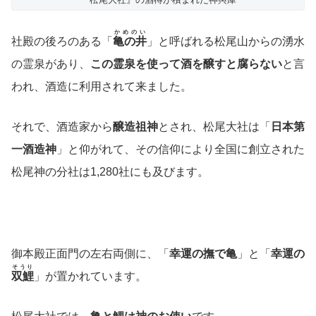
かめのい
社殿の後ろのある「
亀の井
」と呼ばれる松尾山からの湧水
の霊泉があり、
この霊泉を使って酒を醸すと腐らない
と言
われ、酒造に利用されて来ました。
それで、酒造家から
醸造祖神
とされ、松尾大社は「
日本第
一酒造神
」と仰がれて、その信仰により全国に創立された
松尾神の分社は1,280社にも及びます。
御本殿正面門の左右両側に、「
幸運の撫で亀
」と「
幸運の
そうり
双鯉
」が置かれています。