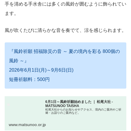
手を清める手水舎には多くの風鈴が囲むように飾られてい
ます。
風が吹くたびに清らかな音を奏でて、涼を感じられます。
『風鈴祈願 招福除災の音 ～ 夏の境内を彩る 800個の
風鈴 ～』
2026年6月1日(月)～9月6日(日)
短冊祈願料：500円
6月1日～風鈴祈願始めました ｜ 松尾大社 -
MATSUNOO TAISHA
松尾大社からのお知らせやアクセス、境内のご案内やご祈
祷・お詣りのご案内など。
www.matsunoo.or.jp