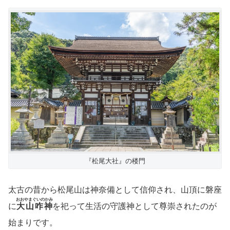
『松尾大社』の楼門
太古の昔から松尾山は神奈備として信仰され、山頂に磐座
おおやまぐいのかみ
に
大山咋神
を祀って生活の守護神として尊崇されたのが
始まりです。