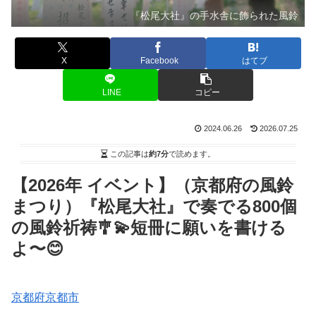
『松尾大社』の手水舎に飾られた風鈴
X
Facebook
はてブ
LINE
コピー
2024.06.26
2026.07.25
この記事は
約7分
で読めます。
【2026年 イベント】（京都府の風鈴
まつり）『松尾大社』で奏でる800個
の風鈴祈祷🎐💫短冊に願いを書ける
よ〜😊
京都府京都市