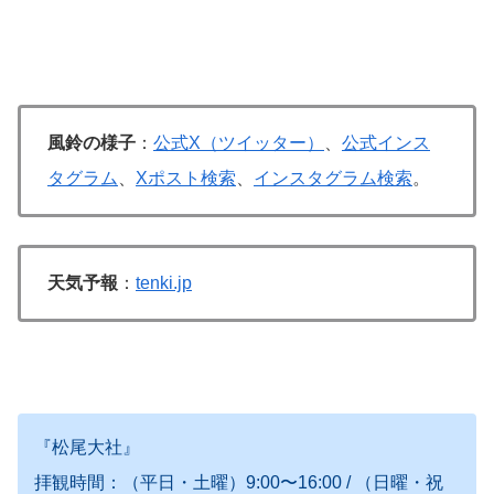
風鈴の様子
：
公式X（ツイッター）
、
公式インス
タグラム
、
Xポスト検索
、
インスタグラム検索
。
天気予報
：
tenki.jp
『松尾大社』
拝観時間：（平日・土曜）9:00〜16:00 / （日曜・祝