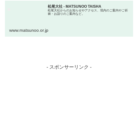
松尾大社 - MATSUNOO TAISHA
松尾大社からのお知らせやアクセス、境内のご案内やご祈
祷・お詣りのご案内など。
www.matsunoo.or.jp
- スポンサーリンク -