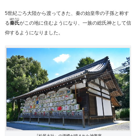
5世紀ごろ大陸から渡ってきた、秦の始皇帝の子孫と称す
はたうじ
る
秦氏
がこの地に住むようになり、一族の総氏神として信
仰するようになりました。
『松尾大社』の酒樽が積まれた神輿庫