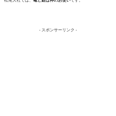
松尾大社では、
亀と鯉は神のお使い
です。
- スポンサーリンク -