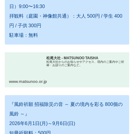
日）9:00〜16:30
拝観料（庭園・神像館共通）：大人 500円 / 学生 400
円 / 子供 300円
駐車場：無料
松尾大社 - MATSUNOO TAISHA
松尾大社からのお知らせやアクセス、境内のご案内やご祈
祷・お詣りのご案内など。
www.matsunoo.or.jp
『風鈴祈願 招福除災の音 ～ 夏の境内を彩る 800個の
風鈴 ～』
2026年6月1日(月)～9月6日(日)
短冊祈願料：500円