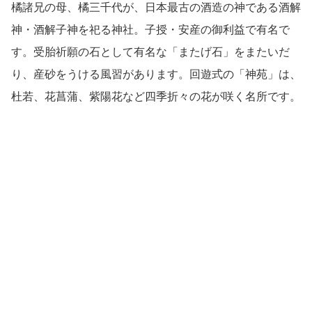
橘諸兄の母、橘三千代が、日本最古の酒造の神である酒解
神・酒解子神を祀る神社。子授・安産の御利益で有名で
す。受胎祈願の石として有名な「またげ石」をまたいだ
り、産砂をうける風習があります。回遊式の「神苑」は、
杜若、花菖蒲、紫陽花など四季折々の花が咲く名所です。