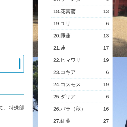
18.花菖蒲
13
19.ユリ
6
20.睡蓮
13
21.蓮
17
22.ヒマワリ
19
23.コキア
6
24.コスモス
19
25.ダリア
6
て、特殊部
26.バラ（秋）
16
27.紅葉
27