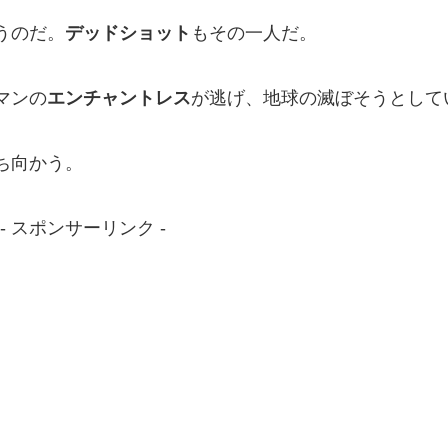
うのだ。
デッドショット
もその一人だ。
マンの
エンチャントレス
が逃げ、地球の滅ぼそうとして
ち向かう。
- スポンサーリンク -