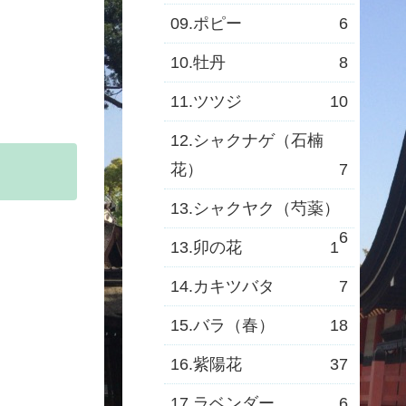
09.ポピー
6
10.牡丹
8
11.ツツジ
10
12.シャクナゲ（石楠
花）
7
13.シャクヤク（芍薬）
6
13.卯の花
1
14.カキツバタ
7
15.バラ（春）
18
16.紫陽花
37
17.ラベンダー
6