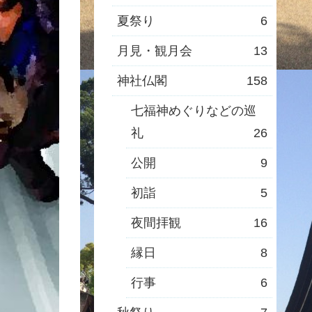
夏祭り
6
月見・観月会
13
神社仏閣
158
七福神めぐりなどの巡
礼
26
公開
9
初詣
5
夜間拝観
16
縁日
8
行事
6