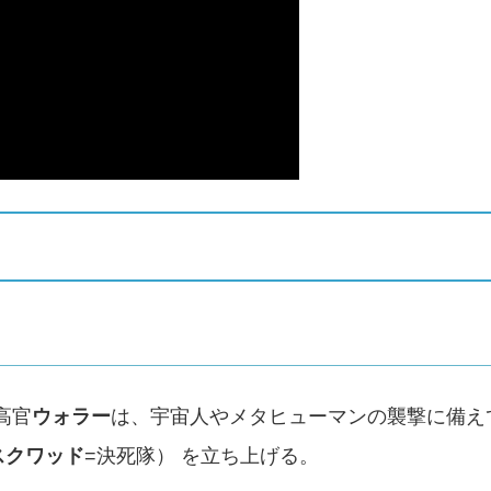
高官
ウォラー
は、宇宙人やメタヒューマンの襲撃に備え
スクワッド
=決死隊） を立ち上げる。