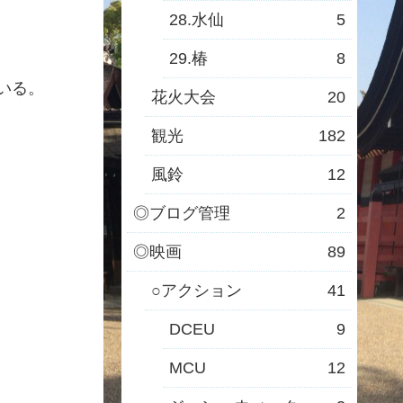
28.水仙
5
29.椿
8
いる。
花火大会
20
観光
182
風鈴
12
◎ブログ管理
2
◎映画
89
○アクション
41
DCEU
9
MCU
12