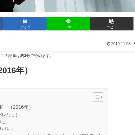
はてブ
LINE
コピー
2019.11.08
この記事は
約3分
で読めます。
016年）
 （2016年）
バレなし）
すじ
タバレ）