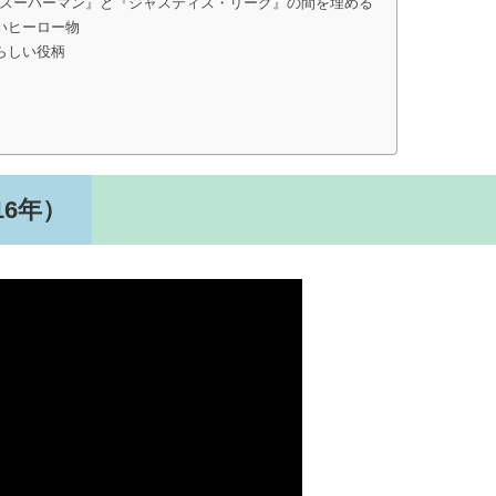
Sスーパーマン』と『ジャスティス・リーグ』の間を埋める
いヒーロー物
らしい役柄
6年）