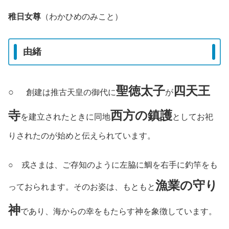
稚日女尊
（わかひめのみこと）
由緒
聖徳太子
四天王
○
創建は推古天皇の御代に
が
寺
西方の鎮護
を建立されたときに同地
としてお祀
りされたのが始めと伝えられています。
○ 戎さまは、ご存知のように左脇に鯛を右手に釣竿をも
漁業の守り
っておられます。そのお姿は、もともと
神
であり、海からの幸をもたらす神を象徴しています。