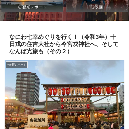
◎観光レポート
◎映画
なにわ七幸めぐりを行く！（令和3年）十
日戎の住吉大社から今宮戎神社へ、そして
なんば光旅も（その２）
○参拝レポート