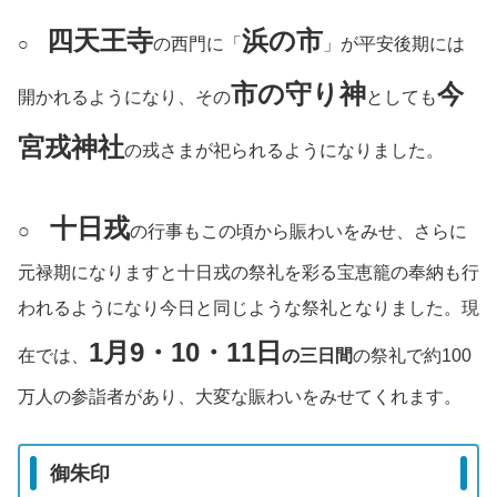
四天王寺
浜の市
○
の西門に「
」が平安後期には
市の守り神
今
開かれるようになり、その
としても
宮戎神社
の戎さまが祀られるようになりました。
十日戎
○
の行事もこの頃から賑わいをみせ、さらに
元禄期になりますと十日戎の祭礼を彩る宝恵籠の奉納も行
われるようになり今日と同じような祭礼となりました。現
1月9・10・11日
在では、
の三日間
の祭礼で約100
万人の参詣者があり、大変な賑わいをみせてくれます。
御朱印