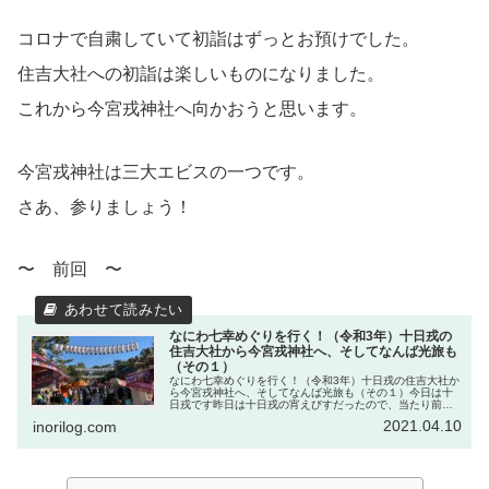
コロナで自粛していて初詣はずっとお預けでした。
住吉大社への初詣は楽しいものになりました。
これから今宮戎神社へ向かおうと思います。
今宮戎神社は三大エビスの一つです。
さあ、参りましょう！
〜 前回 〜
なにわ七幸めぐりを行く！（令和3年）十日戎の
住吉大社から今宮戎神社へ、そしてなんば光旅も
（その１）
なにわ七幸めぐりを行く！（令和3年）十日戎の住吉大社か
ら今宮戎神社へ、そしてなんば光旅も（その１）今日は十
日戎です昨日は十日戎の宵えびすだったので、当たり前な
がら、今日は十日戎です。（写真は去年の物です。）一日
2021.04.10
inorilog.com
中歩いた昨日の疲れも残っている...