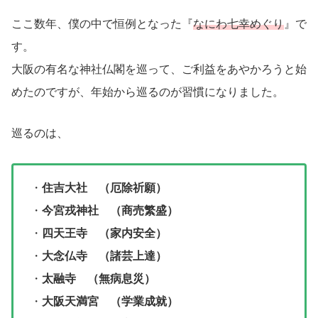
ここ数年、僕の中で恒例となった『
なにわ七幸めぐり
』で
す。
大阪の有名な神社仏閣を巡って、ご利益をあやかろうと始
めたのですが、年始から巡るのが習慣になりました。
巡るのは、
・
住吉大社 （厄除祈願）
・
今宮戎神社 （商売繁盛）
・
四天王寺 （家内安全）
・
大念仏寺 （諸芸上達）
・
太融寺 （無病息災）
・
大阪天満宮 （学業成就）