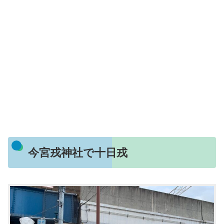
今宮戎神社で十日戎