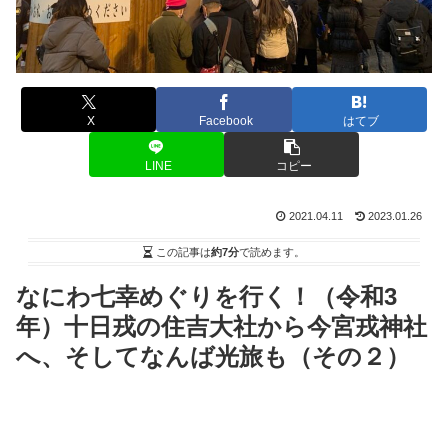
X
Facebook
はてブ
LINE
コピー
2021.04.11
2023.01.26
この記事は
約7分
で読めます。
なにわ七幸めぐりを行く！（令和3
年）十日戎の住吉大社から今宮戎神社
へ、そしてなんば光旅も（その２）