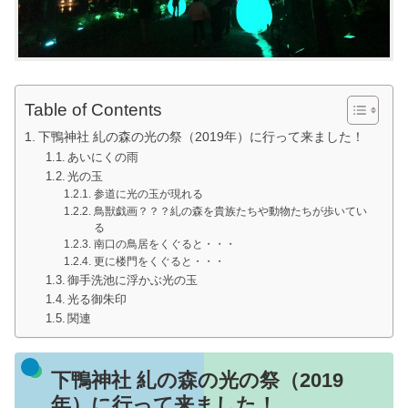
Table of Contents
下鴨神社 糺の森の光の祭（2019年）に行って来ました！
あいにくの雨
光の玉
参道に光の玉が現れる
鳥獣戯画？？？糺の森を貴族たちや動物たちが歩いてい
る
南口の鳥居をくぐると・・・
更に楼門をくぐると・・・
御手洗池に浮かぶ光の玉
光る御朱印
関連
下鴨神社 糺の森の光の祭（2019
年）に行って来ました！