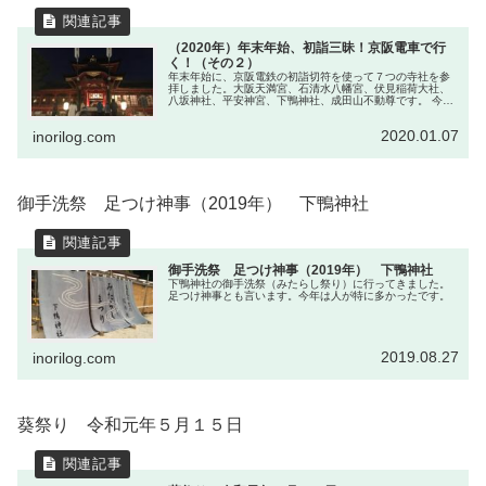
（2020年）年末年始、初詣三昧！京阪電車で行
く！（その２）
年末年始に、京阪電鉄の初詣切符を使って７つの寺社を参
拝しました。大阪天満宮、石清水八幡宮、伏見稲荷大社、
八坂神社、平安神宮、下鴨神社、成田山不動尊です。 今宮
戎神社、四天王寺で年を越して、七つの寺社をお詣りしま
した。初日の出も見れましたし良かったです。頂いた特別
2020.01.07
inorilog.com
御朱印帳は壁に飾っています。 皆さん、良いお年を！！！
御手洗祭 足つけ神事（2019年） 下鴨神社
御手洗祭 足つけ神事（2019年） 下鴨神社
下鴨神社の御手洗祭（みたらし祭り）に行ってきました。
足つけ神事とも言います。今年は人が特に多かったです。
2019.08.27
inorilog.com
葵祭り 令和元年５月１５日