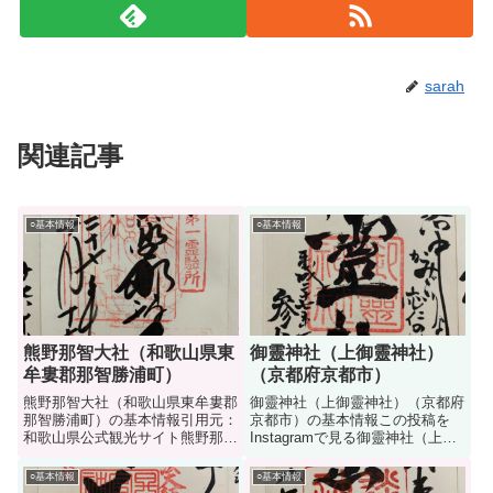
sarah
関連記事
○基本情報
○基本情報
熊野那智大社（和歌山県東
御靈神社（上御靈神社）
牟婁郡那智勝浦町）
（京都府京都市）
熊野那智大社（和歌山県東牟婁郡
御靈神社（上御靈神社）（京都府
那智勝浦町）の基本情報引用元：
京都市）の基本情報この投稿を
和歌山県公式観光サイト熊野那智
Instagramで見る御靈神社（上御
大社くまのなちたいしゃの基本情
霊神社）(@goryojinja)がシェアし
報（御祭神、御利益、霊場、由
た投稿御靈神社（上御靈神社）ご
○基本情報
○基本情報
緒、境内、御朱印、アクセス）で
りょうじんじゃ（かみごりょうじ