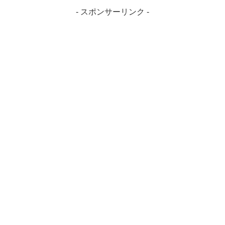
一面観世音菩薩華厳寺の宗派天台
- スポンサーリンク -
宗てんだいしゅう華厳寺の開基開
山 豊然上人開基 大口大領華厳
寺...