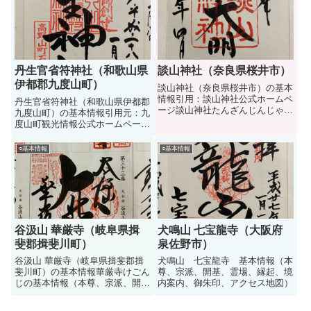
す。熊野那智大社の御祭神熊野夫
んじゃ）の基本情報（御祭神、御
須美大神くまのふすみのおおかみ
利益、霊場...
熊...
丹生官省符神社（和歌山県
談山神社（奈良県桜井市）
伊都郡九度山町）
談山神社（奈良県桜井市）の基本
情報引用：談山神社公式ホームペ
丹生官省符神社（和歌山県伊都郡
ージ談山神社たんざんじんじゃの
九度山町）の基本情報引用元：九
基本情報（御祭神、御利益、霊
度山町観光情報公式ホームページ
場、由緒、境内、御朱印、アクセ
丹生官省符神社にうかんしょうぶ
ス）です。談山神社の御祭神藤原
じんじゃの基本情報（御祭神、御
○基本情報
○基本情報
鎌足ふじわらのかまたり公飛鳥時
利益、霊場、由緒、境内、御朱
代の貴族で、645年に中大兄皇
印、アクセス）です。丹生官省符
子...
神社の御祭神第一殿丹生都比売大
神...
谷汲山 華厳寺（岐阜県揖
犬鳴山 七宝龍寺（大阪府
斐郡揖斐川町）
泉佐野市）
谷汲山 華厳寺（岐阜県揖斐郡揖
犬鳴山 七宝龍寺 基本情報（本
斐川町）の基本情報華厳寺けごん
尊、宗派、開基、霊場、縁起、境
じの基本情報（本尊、宗派、開
内案内、御朱印、アクセス地図）
基、霊場、縁起、境内、御朱印、
アクセス）です。華厳寺の本尊十