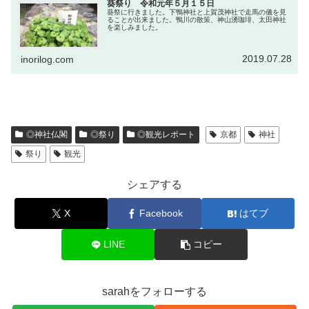
葵祭り 令和元年５月１５日
葵祭に行きました。下鴨神社と上賀茂神社で走馬の儀を見
ることが出来ました。鴨川の散策、神山湧珈琲、太田神社
を楽しみました。
2019.07.28
inorilog.com
◎神社仏閣
◎祭り
◎観光レポート
京都
神社
祭り
観光
シェアする
X
Facebook
はてブ
LINE
コピー
sarahをフォローする