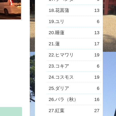
18.花菖蒲
13
19.ユリ
6
20.睡蓮
13
21.蓮
17
22.ヒマワリ
19
23.コキア
6
24.コスモス
19
25.ダリア
6
26.バラ（秋）
16
27.紅葉
27