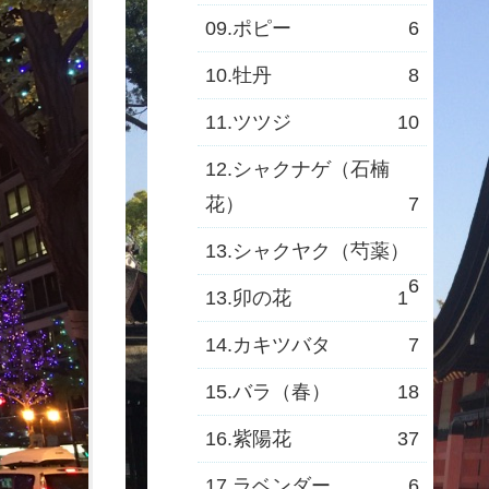
09.ポピー
6
10.牡丹
8
11.ツツジ
10
12.シャクナゲ（石楠
花）
7
13.シャクヤク（芍薬）
6
13.卯の花
1
14.カキツバタ
7
15.バラ（春）
18
16.紫陽花
37
17.ラベンダー
6