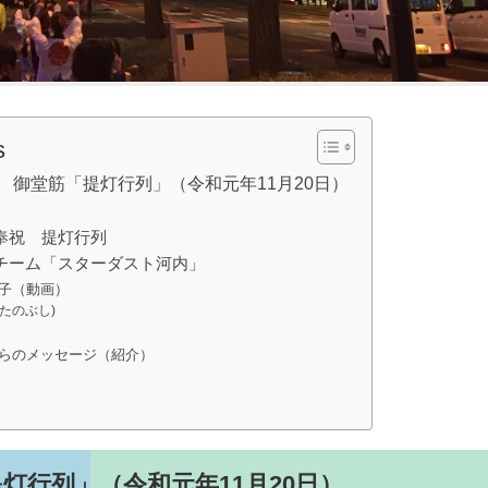
s
 御堂筋「提灯行列」（令和元年11月20日）
奉祝 提灯行列
チーム「スターダスト河内」
子（動画）
たのぶし)
らのメッセージ（紹介）
灯行列」（令和元年11月20日）