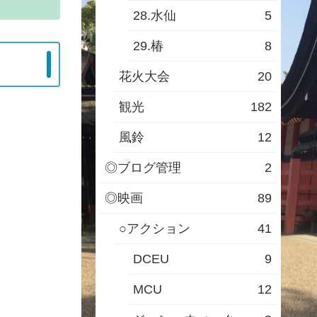
28.水仙
5
29.椿
8
花火大会
20
観光
182
風鈴
12
◎ブログ管理
2
◎映画
89
○アクション
41
DCEU
9
MCU
12