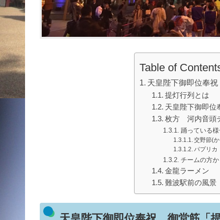
Table of Content
天皇陛下御即位奉祝
提灯行列とは
天皇陛下御即位
枚方 河内音頭
踊っている様
交野節(か
パプリカ
チームの方か
金龍ラーメン
難波駅前の風景
天皇陛下御即位奉祝 御堂筋「提