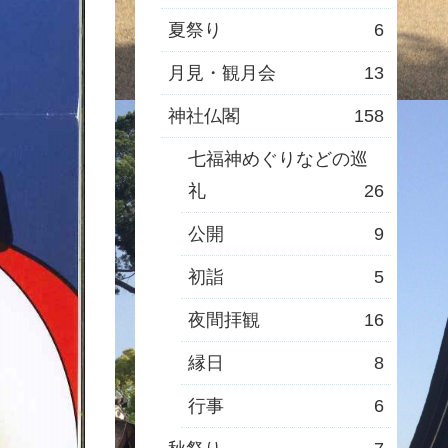
夏祭り
6
月見・観月会
13
神社仏閣
158
七福神めぐりなどの巡
礼
26
公開
9
初詣
5
夜間拝観
16
縁日
8
行事
6