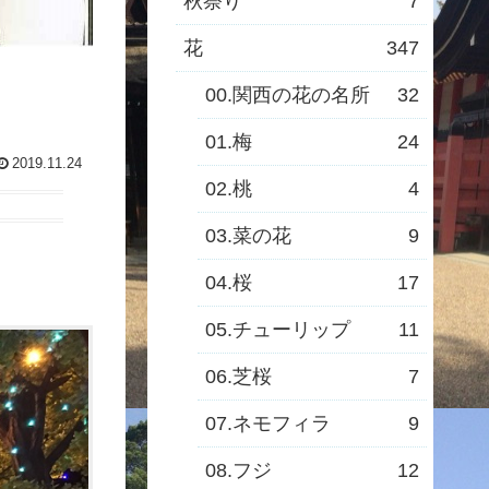
秋祭り
7
花
347
00.関西の花の名所
32
01.梅
24
2019.11.24
02.桃
4
03.菜の花
9
04.桜
17
05.チューリップ
11
06.芝桜
7
07.ネモフィラ
9
08.フジ
12