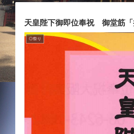
天皇陛下御即位奉祝 御堂筋「提
◎祭り