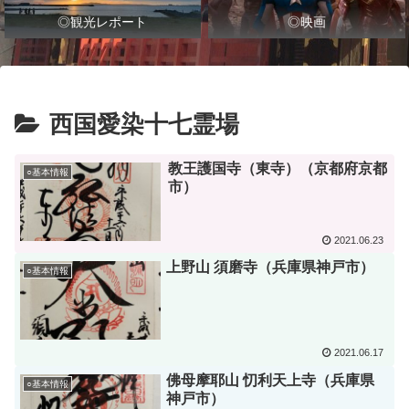
◎観光レポート
◎映画
西国愛染十七霊場
教王護国寺（東寺）（京都府京都
○基本情報
市）
2021.06.23
上野山 須磨寺（兵庫県神戸市）
○基本情報
2021.06.17
佛母摩耶山 忉利天上寺（兵庫県
○基本情報
神戸市）