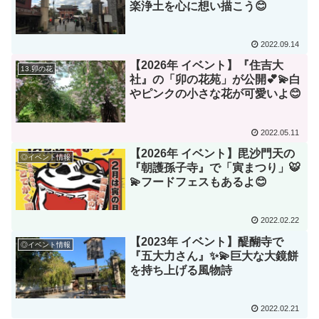
楽浄土を心に想い描こう😊
2022.09.14
【2026年 イベント】『住吉大
13.卯の花
社』の「卯の花苑」が公開💕💫白
やピンクの小さな花が可愛いよ😊
2022.05.11
【2026年 イベント】毘沙門天の
◎イベント情報
『朝護孫子寺』で「寅まつり」🐯
💫フードフェスもあるよ😊
2022.02.22
【2023年 イベント】醍醐寺で
◎イベント情報
『五大力さん』✨💫巨大な大鏡餅
を持ち上げる風物詩
2022.02.21