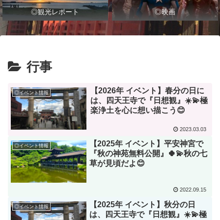
◎観光レポート
◎映画
行事
【2026年 イベント】春分の日に
◎イベント情報
は、四天王寺で『日想観』☀️💫極
楽浄土を心に想い描こう😊
2023.03.03
【2025年 イベント】平安神宮で
◎イベント情報
『秋の神苑無料公開』🍀💫秋の七
草が見頃だよ😊
2022.09.15
【2025年 イベント】秋分の日
◎イベント情報
は、四天王寺で『日想観』☀️💫極