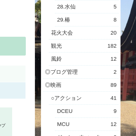
28.水仙
5
29.椿
8
花火大会
20
観光
182
風鈴
12
◎ブログ管理
2
◎映画
89
○アクション
41
DCEU
9
MCU
12
やプ