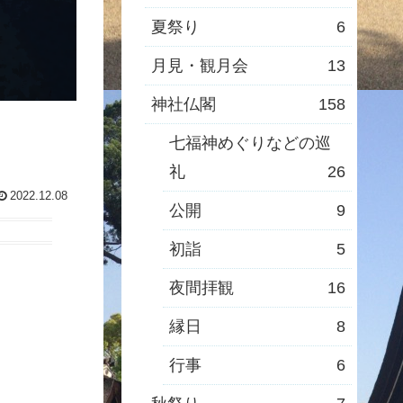
夏祭り
6
月見・観月会
13
神社仏閣
158
七福神めぐりなどの巡
礼
26
2022.12.08
公開
9
初詣
5
夜間拝観
16
縁日
8
行事
6