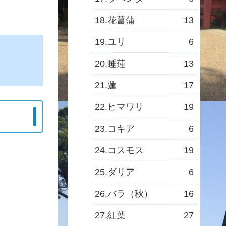
18.花菖蒲
13
19.ユリ
6
20.睡蓮
13
21.蓮
17
22.ヒマワリ
19
23.コキア
6
24.コスモス
19
25.ダリア
6
26.バラ（秋）
16
27.紅葉
27