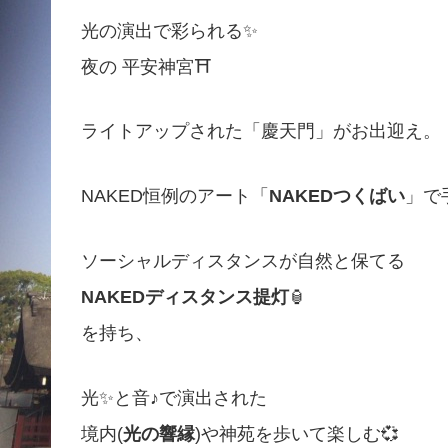
光の演出で彩られる✨
夜の 平安神宮⛩
ライトアップされた「慶天門」がお出迎え。
NAKED恒例のアート「
NAKEDつくばい
」で
ソーシャルディスタンスが自然と保てる
NAKEDディスタンス提灯
🏮
を持ち、
光✨と音♪で演出された
境内(
光の響縁
)や神苑を歩いて楽しむ💞