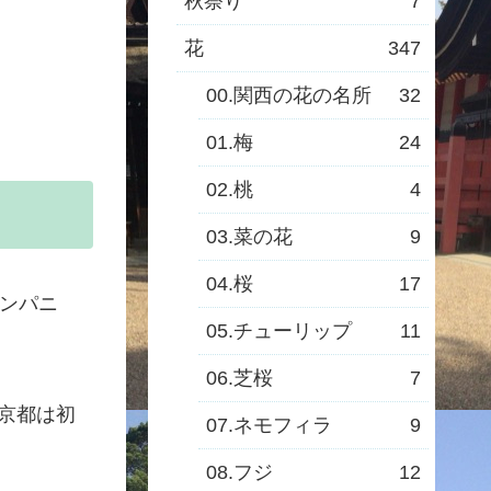
秋祭り
7
花
347
00.関西の花の名所
32
01.梅
24
02.桃
4
03.菜の花
9
04.桜
17
ンパニ
05.チューリップ
11
06.芝桜
7
で京都は初
07.ネモフィラ
9
08.フジ
12