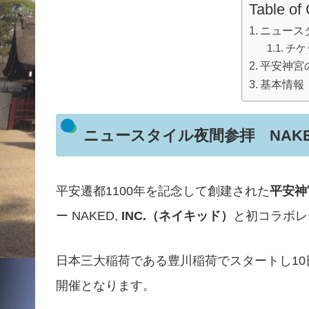
Table of
ニュース
チケ
平安神宮
基本情報
ニュースタイル夜間参拝 NAK
平安遷都1100年を記念して創建された
平安神
ー NAKED,
INC.（ネイキッド）​
と初コラボレ
日本三大稲荷である豊川稲荷でスタートし10
開催となります。