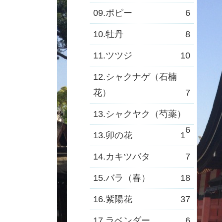
09.ポピー
6
10.牡丹
8
11.ツツジ
10
12.シャクナゲ（石楠
花）
7
13.シャクヤク（芍薬）
6
13.卯の花
1
14.カキツバタ
7
15.バラ（春）
18
16.紫陽花
37
17.ラベンダー
6