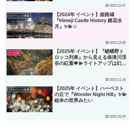
2022.12.07
【2024年 イベント】姫路城
◎イベント情報
『Himeji Castle History 鏡花水
月』✨💫☺️
2022.12.05
【2025年 イベント】『嵯峨野ト
27.紅葉
ロッコ列車』から見える保津川渓
谷の紅葉🍁💫ライトアップは幻想
的😊
2022.11.19
【2025年 イベント】ハーベスト
◎イベント情報
の丘で『Wonder Night Hill』✨💫
絵本の世界みたい
2022.10.24