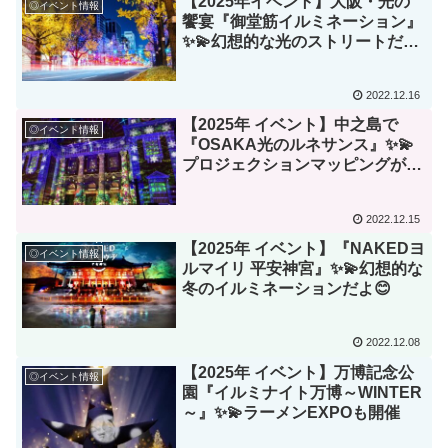
【2025年イベント】大阪・光の
◎イベント情報
饗宴『御堂筋イルミネーション』
✨💫幻想的な光のストリートだよ
😊
2022.12.16
【2025年 イベント】中之島で
◎イベント情報
『OSAKA光のルネサンス』✨💫
プロジェクションマッピングが凄
い😊
2022.12.15
【2025年 イベント】『NAKEDヨ
◎イベント情報
ルマイリ 平安神宮』✨💫幻想的な
冬のイルミネーションだよ😊
2022.12.08
【2025年 イベント】万博記念公
◎イベント情報
園『イルミナイト万博～WINTER
～』✨💫ラーメンEXPOも開催