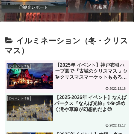
◎観光レポート
◎映画
イルミネーション（冬・クリス
マス）
【2025年 イベント】神戸布引ハ
◎イベント情報
ーブ園で『古城のクリスマス 』✨
💫クリスマスマーケットもあるよ
😊
2022.12.18
【2025-2026年 イベント】なんば
◎イベント情報
パークス『なんば光旅』✨💫煌め
く滝や草原が幻想的だよ😊
2022.12.17