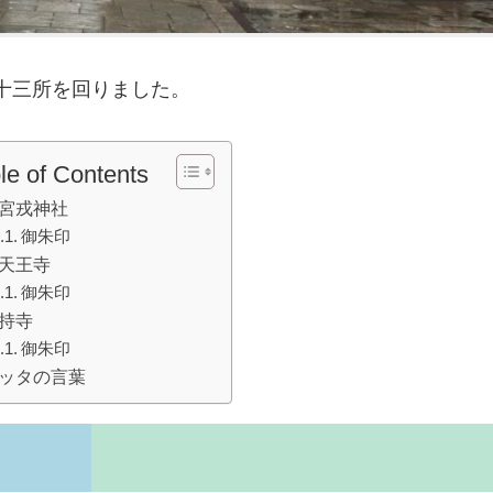
十三所を回りました。
le of Contents
宮戎神社
御朱印
天王寺
御朱印
持寺
御朱印
ッタの言葉