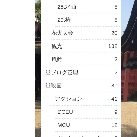
28.水仙
5
29.椿
8
花火大会
20
観光
182
風鈴
12
◎ブログ管理
2
◎映画
89
○アクション
41
DCEU
9
MCU
12