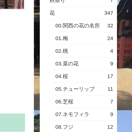
秋祭り
7
花
347
00.関西の花の名所
32
01.梅
24
02.桃
4
03.菜の花
9
04.桜
17
05.チューリップ
11
06.芝桜
7
07.ネモフィラ
9
08.フジ
12