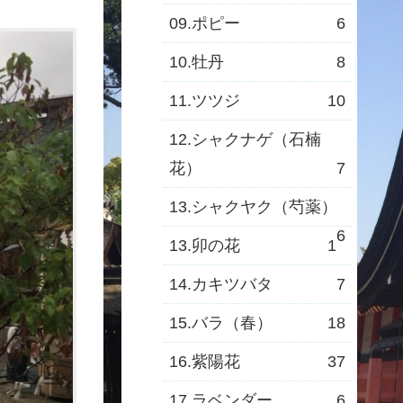
09.ポピー
6
10.牡丹
8
11.ツツジ
10
12.シャクナゲ（石楠
花）
7
13.シャクヤク（芍薬）
6
13.卯の花
1
14.カキツバタ
7
15.バラ（春）
18
16.紫陽花
37
17.ラベンダー
6