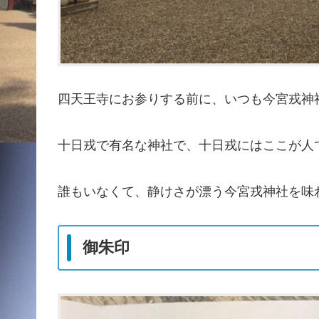
四天王寺にお参りする前に、いつも今宮戎神
十日戎で有名な神社で、十日戎にはここが人
誰もいなくて、静けさが漂う今宮戎神社を味
御朱印