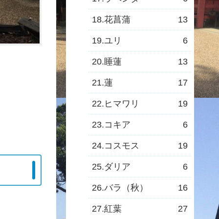
18.花菖蒲
13
19.ユリ
6
20.睡蓮
13
21.蓮
17
22.ヒマワリ
19
23.コキア
6
24.コスモス
19
25.ダリア
6
26.バラ（秋）
16
27.紅葉
27