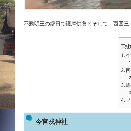
不動明王の縁日で護摩供養とそして、西国三
Tab
今
四
總
ブ
今宮戎神社