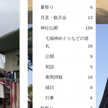
夏祭り
6
月見・観月会
13
神社仏閣
158
七福神めぐりなどの巡
礼
26
公開
9
初詣
5
夜間拝観
16
縁日
8
行事
6