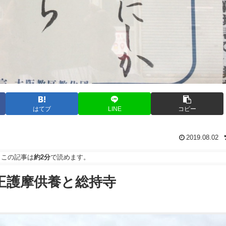
はてブ
LINE
コピー
2019.08.02
この記事は
約2分
で読めます。
王護摩供養と総持寺