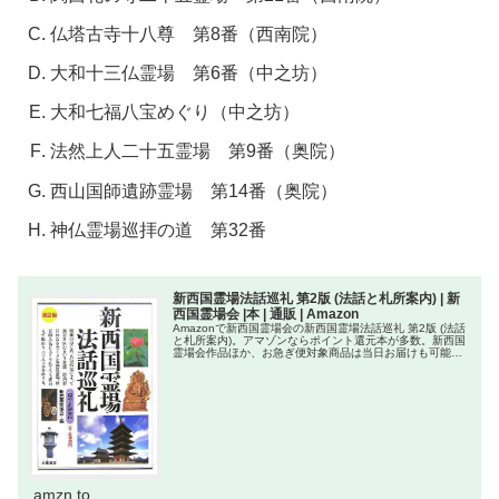
仏塔古寺十八尊 第8番（西南院）
大和十三仏霊場 第6番（中之坊）
大和七福八宝めぐり（中之坊）
法然上人二十五霊場 第9番（奥院）
西山国師遺跡霊場 第14番（奥院）
神仏霊場巡拝の道 第32番
新西国霊場法話巡礼 第2版 (法話と札所案内) | 新
西国霊場会 |本 | 通販 | Amazon
Amazonで新西国霊場会の新西国霊場法話巡礼 第2版 (法話
と札所案内)。アマゾンならポイント還元本が多数。新西国
霊場会作品ほか、お急ぎ便対象商品は当日お届けも可能。
また新西国霊場法話巡礼 第2版 (法話と札所案内)もアマゾ
ン配送商品なら...
amzn.to