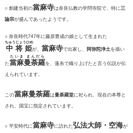
當麻寺
○ 創建当初の
は奈良仏教の学問寺院で、特に
三
論宗
が盛んであったようです。
○ 奈良時代747年に藤原豊成の娘として生まれた
ちゅうじょうひめ
中将姫
當麻寺
が、
で出家し、
阿弥陀浄土
を描い
たいま まんだら
當麻曼荼羅
た
を、蓮糸で織り上げたと言う伝説が伝
えられています。
當麻曼荼羅
この
は
曼荼羅堂
に祀られ、現在の本尊と
され、国宝に指定されています。
當麻寺
弘法大師・空海
○ 平安時代に
に訪れた
が