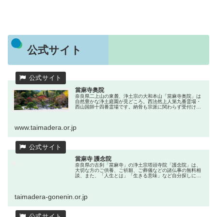
公式サイト
當麻寺奥院
奈良県二上山の東麓、浄土宗の大和本山「當麻寺奥院」は
自然豊かな浄土庭園が見どころ。西法然上人第九番霊場・
西山国師十四番霊場です。納骨も宗派に関わらず受付けて
おります。
www.taimadera.or.jp
當麻寺 護念院
奈良県の古刹「當麻寺」の浄土宗塔頭寺院「護念院」は、
大切な方のご供養、ご祈願、ご葬儀などの諸仏事の無料相
談、また、「人生とは」「生きる意味」など自分探しにつ
いての相談も承っております。 四季の心癒される庭園や、
１千年以上続く中将姫伝説をモチ...
taimadera-gonenin.or.jp