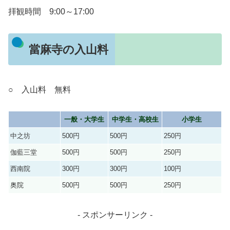
拝観時間 9:00～17:00
當麻寺の入山料
○ 入山料 無料
一般・大学生
中学生・高校生
小学生
中之坊
500円
500円
250円
伽藍三堂
500円
500円
250円
西南院
300円
300円
100円
奥院
500円
500円
250円
- スポンサーリンク -