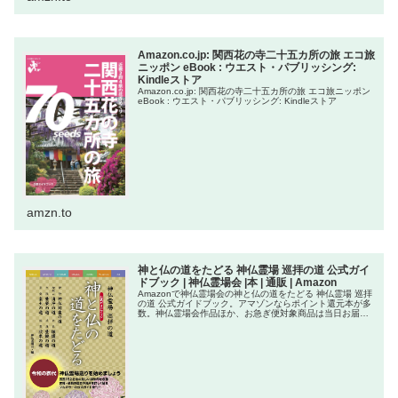
Amazon.co.jp: 関西花の寺二十五カ所の旅 エコ旅
ニッポン eBook : ウエスト・パブリッシング:
Kindleストア
Amazon.co.jp: 関西花の寺二十五カ所の旅 エコ旅ニッポン
eBook : ウエスト・パブリッシング: Kindleストア
amzn.to
神と仏の道をたどる 神仏霊場 巡拝の道 公式ガイ
ドブック | 神仏霊場会 |本 | 通販 | Amazon
Amazonで神仏霊場会の神と仏の道をたどる 神仏霊場 巡拝
の道 公式ガイドブック。アマゾンならポイント還元本が多
数。神仏霊場会作品ほか、お急ぎ便対象商品は当日お届け
も可能。また神と仏の道をたどる 神仏霊場 巡拝の道 公式
ガイドブックもアマ...