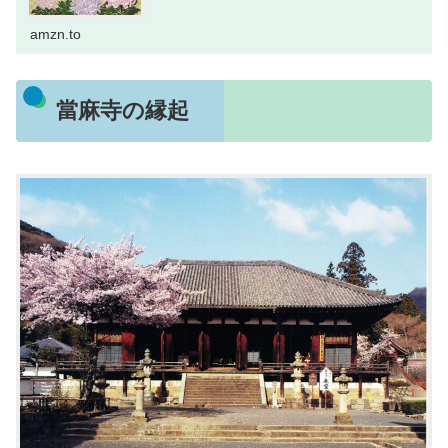
amzn.to
當麻寺の縁起