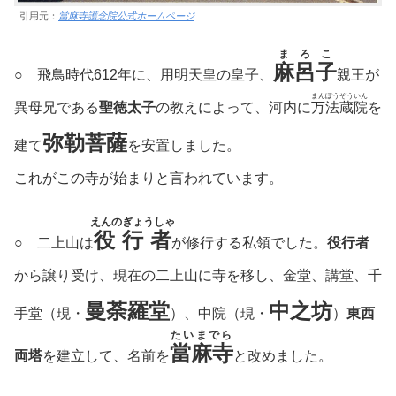
引用元：
當麻寺護念院公式ホームページ
まろこ
麻呂子
○ 飛鳥時代612年に、用明天皇の皇子、
親王が
まんぽうぞういん
異母兄である
聖徳太子
の教えによって、河内に
万法蔵院
を
弥勒菩薩
建て
を安置しました。
これがこの寺が始まりと言われています。
えんのぎょうしゃ
役行者
○ 二上山は
が修行する私領でした。
役行者
から譲り受け、現在の二上山に寺を移し、金堂、講堂、千
曼荼羅堂
中之坊
手堂（現・
）、中院（現・
）
東西
たいまでら
當麻寺
両塔
を建立して、名前を
と改めました。