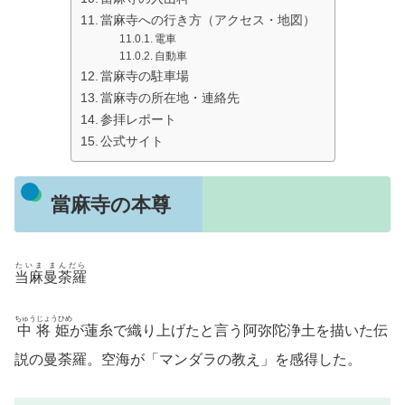
當麻寺への行き方（アクセス・地図）
電車
自動車
當麻寺の駐車場
當麻寺の所在地・連絡先
参拝レポート
公式サイト
當麻寺の本尊
たいま まんだら
当麻曼荼羅
ちゅうじょうひめ
中将姫
が蓮糸で織り上げたと言う阿弥陀浄土を描いた伝
説の曼荼羅。空海が「マンダラの教え」を感得した。