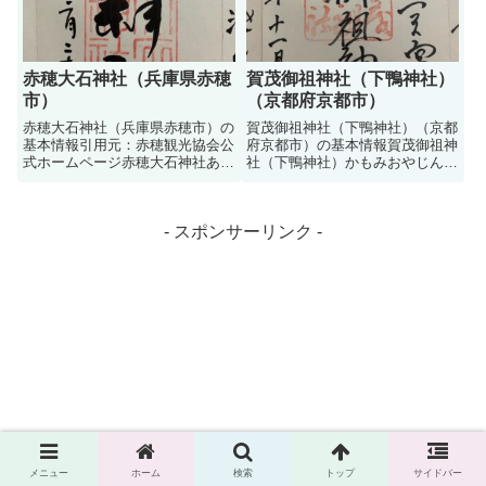
御...
赤穂大石神社（兵庫県赤穂
賀茂御祖神社（下鴨神社）
市）
（京都府京都市）
赤穂大石神社（兵庫県赤穂市）の
賀茂御祖神社（下鴨神社）（京都
基本情報引用元：赤穂観光協会公
府京都市）の基本情報賀茂御祖神
式ホームページ赤穂大石神社あこ
社（下鴨神社）かもみおやじんじ
う おおいしじんじゃの基本情報
ゃ（しもがもじんじゃ）の基本情
（御祭神、御利益、霊場、由緒、
報（御祭神、御利益、霊場、由
境内、御朱印、アクセス）です。
緒、境内、御朱印、アクセス）で
- スポンサーリンク -
赤穂四十七義士と萱野三平を主祭
す。京都の加茂川と高野川の合流
神として祀る忠臣蔵ゆかりの...
する三角地に、古代から変わらな
い...
メニュー
ホーム
検索
トップ
サイドバー