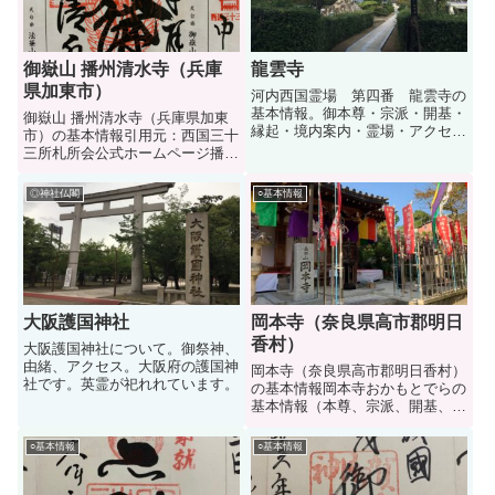
御嶽山 播州清水寺（兵庫
龍雲寺
県加東市）
河内西国霊場 第四番 龍雲寺の
基本情報。御本尊・宗派・開基・
御嶽山 播州清水寺（兵庫県加東
縁起・境内案内・霊場・アクセ
市）の基本情報引用元：西国三十
ス,御朱印
三所札所会公式ホームページ播州
清水寺ばんしゅうきよみずでらの
基本情報（本尊、宗派、開基、霊
◎神社仏閣
○基本情報
場、縁起、境内、御朱印、アクセ
ス）です。播州清水寺の本尊千手
観世音菩薩せんじゅかんぜお...
大阪護国神社
岡本寺（奈良県高市郡明日
香村）
大阪護国神社について。御祭神、
由緒、アクセス。大阪府の護国神
岡本寺（奈良県高市郡明日香村）
社です。英霊が祀れれています。
の基本情報岡本寺おかもとでらの
基本情報（本尊、宗派、開基、霊
場、縁起、境内、御朱印、アクセ
ス）です。岡本寺の本尊如意輪観
○基本情報
○基本情報
世音菩薩にょいりんかんぜおんぼ
さつ岡本寺の宗派真言宗（豊山ぶ
ざん派）岡本寺の開基岡本寺の