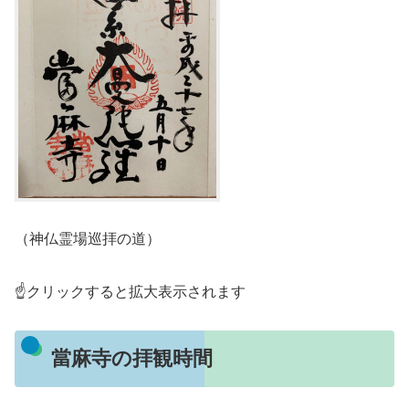
（神仏霊場巡拝の道）
☝️クリックすると拡大表示されます
當麻寺の拝観時間