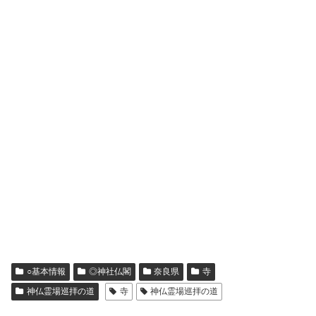
○基本情報
◎神社仏閣
奈良県
寺
神仏霊場巡拝の道
寺
神仏霊場巡拝の道