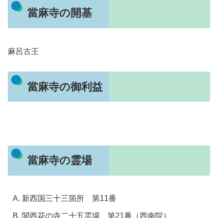
當麻寺の開基
麻呂古王
當麻寺の御利益
當麻寺の霊場
新西国三十三箇所 第11番
関西花の寺二十五霊場 第21番（西南院）