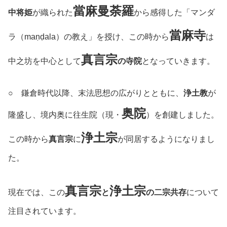
當麻曼荼羅
中将姫
が織られた
から感得した「マンダ
當麻寺
ラ（maṇḍala）の教え」を授け、この時から
は
真言宗
中之坊を中心として
の寺院
となっていきます。
○ 鎌倉時代以降、末法思想の広がりとともに、
浄土教
が
奥院
隆盛し、境内奥に往生院（現・
）を創建しました。
浄土宗
この時から
真言宗
に
が同居するようになりまし
た。
真言宗
浄土宗
現在では、この
と
の二宗共存
について
注目されています。