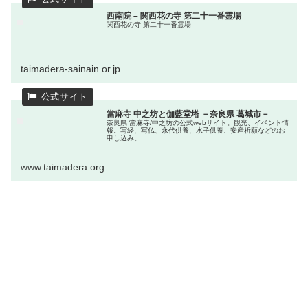
西南院 – 関西花の寺 第二十一番霊場
関西花の寺 第二十一番霊場
taimadera-sainain.or.jp
當麻寺 中之坊と伽藍堂塔 －奈良県 葛城市－
奈良県 當麻寺/中之坊の公式webサイト。観光、イベント情
報。写経、写仏、永代供養、水子供養、安産祈願などのお
申し込み。
www.taimadera.org