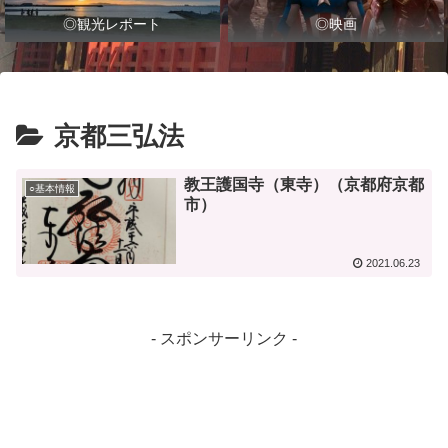
◎観光レポート
◎映画
京都三弘法
教王護国寺（東寺）（京都府京都
○基本情報
市）
2021.06.23
- スポンサーリンク -