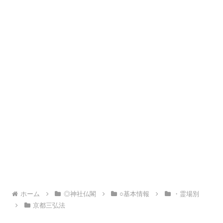
ホーム
◎神社仏閣
○基本情報
・霊場別
京都三弘法