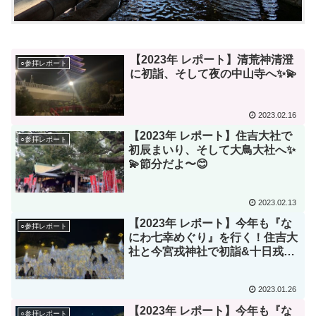
【2023年 レポート】清荒神清澄
○参拝レポート
に初詣、そして夜の中山寺へ✨💫
2023.02.16
【2023年 レポート】住吉大社で
○参拝レポート
初辰まいり、そして大鳥大社へ✨
💫節分だよ〜😊
2023.02.13
【2023年 レポート】今年も『な
○参拝レポート
にわ七幸めぐり』を行く！住吉大
社と今宮戎神社で初詣&十日戎、
そして『なんば光旅』（その２）
✨💫
2023.01.26
【2023年 レポート】今年も『な
○参拝レポート