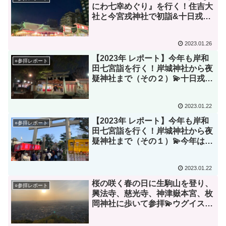
にわ七幸めぐり』を行く！住吉大
社と今宮戎神社で初詣&十日戎、
そして『なんば光旅』（その１）
✨💫
2023.01.26
【2023年 レポート】今年も岸和
○参拝レポート
田七宮詣を行く！岸城神社から夜
疑神社まで（その２）💫十日戎は
良いですね😊
2023.01.22
【2023年 レポート】今年も岸和
○参拝レポート
田七宮詣を行く！岸城神社から夜
疑神社まで（その１）💫今年は賑
やかです😊
2023.01.22
桜の咲く春の日に生駒山を登り、
○参拝レポート
興法寺、慈光寺、神津嶽本宮、枚
岡神社に歩いて参拝💫ウグイスの
声が気持ち良かったです😊