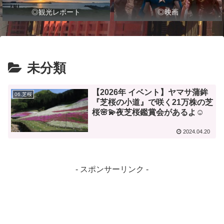
◎観光レポート
◎映画
未分類
【2026年 イベント】ヤマサ蒲鉾
06.芝桜
『芝桜の小道』で咲く21万株の芝
桜🌸💫夜芝桜鑑賞会があるよ☺️
2024.04.20
- スポンサーリンク -